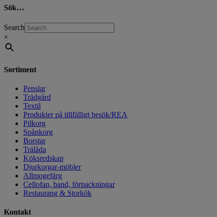
Sök…
Search
×
Sortiment
Penslar
Trädgård
Textil
Produkter på tillfälligt besök/REA
Pilkorg
Spånkorg
Borstar
Trälåda
Köksredskap
Djurkorgar-möbler
Allmogefärg
Cellofan, band, förpackningar
Restaurang & Storkök
Kontakt