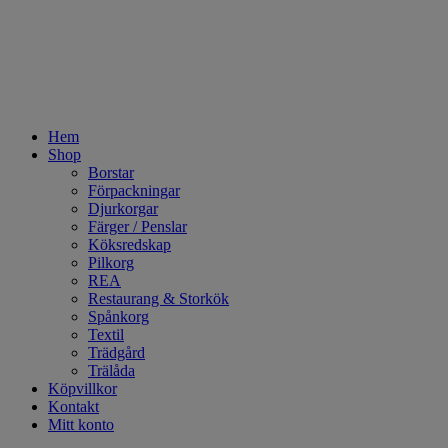
Hem
Shop
Borstar
Förpackningar
Djurkorgar
Färger / Penslar
Köksredskap
Pilkorg
REA
Restaurang & Storkök
Spånkorg
Textil
Trädgård
Trälåda
Köpvillkor
Kontakt
Mitt konto