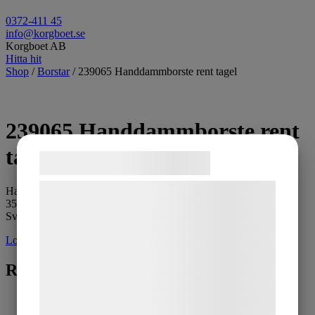
0372-411 45
info@korgboet.se
Korgboet AB
Hitta hit
Shop
/
Borstar
/ 239065 Handdammborste rent tagel
239065 Handdammborste rent
tagel
Samtykke til cookies
Vi og vores samarbejdspartnere bruger
Handdammborste i ljust rent tagel.
35x4x7cm.
teknologier, herunder cookies, til at
Svensktillverkad.
indsamle oplysninger om dig til forskellige
Logga in för pris
formål, herunder: Tilpasning af annoncering,
Relaterade produkter
bedre brugeroplevelse, funktionalitet,
statistik og marketing. Disse oplysninger
kan blive delt med annoncerings- og