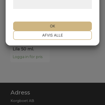
behandling af persondata
her
.
OK
NØDVENDIGE
PRÆFERENCER
AFVIS ALLE
11127
ALLMOGEFÄRG
Lila 50 ml.
MARKETING
STATISTIK
Logga in för pris
Adress
Korgboet AB