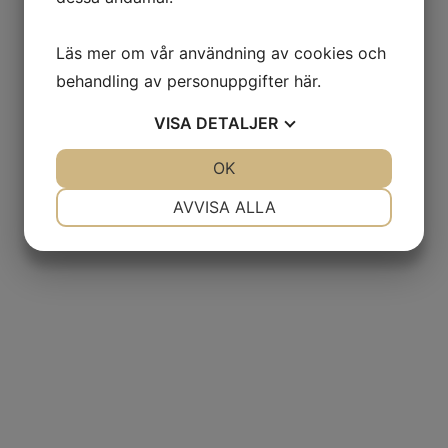
Läs mer om vår användning av cookies och
behandling av personuppgifter
här
.
VISA
DETALJER
JA
NEJ
OK
JA
NEJ
NÖDVÄNDIG
INSTÄLLNINGAR
AVVISA ALLA
JA
NEJ
JA
NEJ
MARKNADSFÖRING
STATISTIK