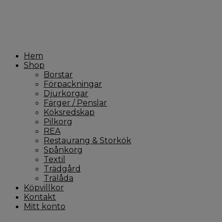
Hem
Shop
Borstar
Förpackningar
Djurkorgar
Färger / Penslar
Köksredskap
Pilkorg
REA
Restaurang & Storkök
Spånkorg
Textil
Trädgård
Trälåda
Köpvillkor
Kontakt
Mitt konto