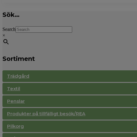
Sök…
Search
×
Sortiment
Trädgård
Textil
Penslar
Produkter på tillfälligt besök/REA
Pilkorg