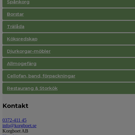
Spånkorg
Borstar
Trälåda
Köksredskap
Djurkorgar-möbler
Allmogefärg
Cellofan, band, förpackningar
Restaurang & Storkök
Kontakt
0372-411 45
info@korgboet.se
Korgboet AB