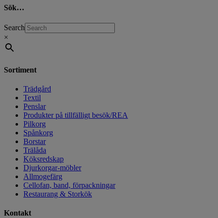
Sök…
Search
×
Sortiment
Trädgård
Textil
Penslar
Produkter på tillfälligt besök/REA
Pilkorg
Spånkorg
Borstar
Trälåda
Köksredskap
Djurkorgar-möbler
Allmogefärg
Cellofan, band, förpackningar
Restaurang & Storkök
Kontakt