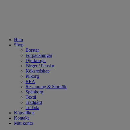
Hem
Shop
Borstar
Förpackningar
Djurkorgar
Färger / Penslar
Köksredskap
Pilkorg
REA
Restaurang & Storkök
Spånkorg
Textil
Trädgård
Trälåda
Köpvillkor
Kontakt
Mitt konto