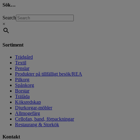
Sök…
Search
×
Sortiment
Trädgård
Textil
Penslar
Produkter på tillfälligt besök/REA
Pilkorg
Spånkorg
Borstar
Trälåda
Köksredskap
Djurkorgar-möbler
Allmogefärg
Cellofan, band, förpackningar
Restaurang & Storkök
Kontakt