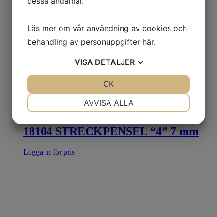
dessa ändamål.
Läs mer om vår användning av cookies och
behandling av personuppgifter
här
.
VISA
DETALJER
JA
NEJ
OK
JA
NEJ
NÖDVÄNDIG
INSTÄLLNINGAR
AVVISA ALLA
JA
NEJ
JA
NEJ
18104 STRECKPENSEL “4” 7 mm
MARKNADSFÖRING
STATISTIK
Logga in för pris