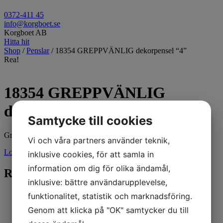
0372-411 45
info@korgboet.se
Korgboet AB
Hitta hit
Shop
/
Penslar
/ 18354 GREPPVÄNLIG dekorpensel “4”
Rea!
18354 GREPPVÄNLIG
dekorpensel “4”
Samtycke till cookies
Greppvänlig dekorpensel “4”
Vi och våra partners använder teknik,
Logga in för pris
inklusive cookies, för att samla in
information om dig för olika ändamål,
Relaterade produkter
inklusive: bättre användarupplevelse,
funktionalitet, statistik och marknadsföring.
Genom att klicka på "OK" samtycker du till