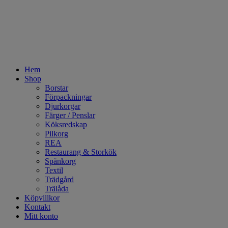
Hem
Shop
Borstar
Förpackningar
Djurkorgar
Färger / Penslar
Köksredskap
Pilkorg
REA
Restaurang & Storkök
Spånkorg
Textil
Trädgård
Trälåda
Köpvillkor
Kontakt
Mitt konto