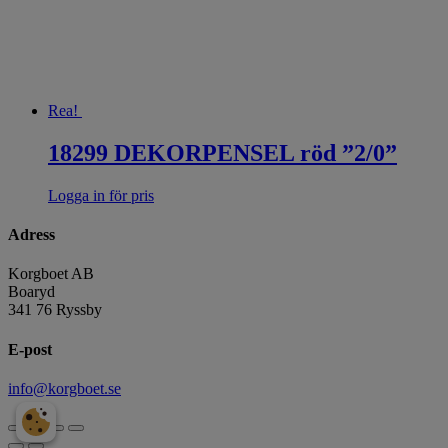
Rea!
18299 DEKORPENSEL röd ”2/0”
Logga in för pris
Adress
Korgboet AB
Boaryd
341 76 Ryssby
E-post
info@korgboet.se