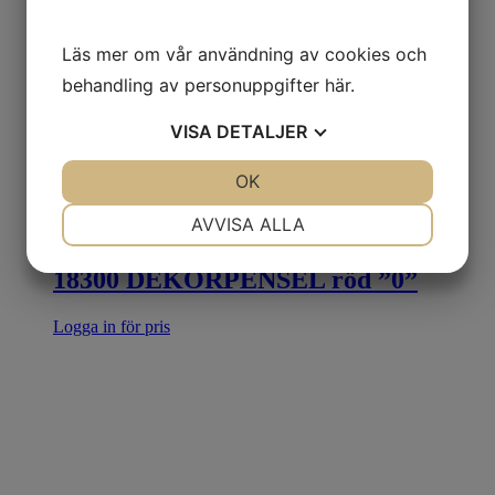
Läs mer om vår användning av cookies och
behandling av personuppgifter
här
.
VISA
DETALJER
JA
NEJ
OK
JA
NEJ
NÖDVÄNDIG
INSTÄLLNINGAR
AVVISA ALLA
Rea!
JA
NEJ
JA
NEJ
18300 DEKORPENSEL röd ”0”
MARKNADSFÖRING
STATISTIK
Logga in för pris