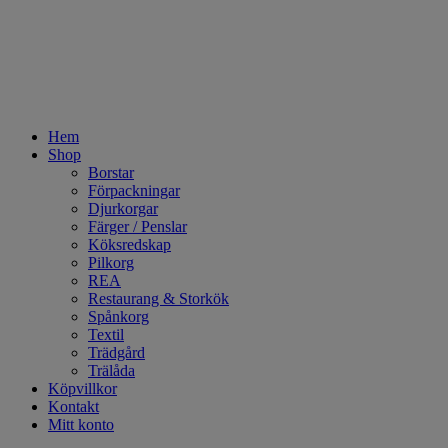
Hem
Shop
Borstar
Förpackningar
Djurkorgar
Färger / Penslar
Köksredskap
Pilkorg
REA
Restaurang & Storkök
Spånkorg
Textil
Trädgård
Trälåda
Köpvillkor
Kontakt
Mitt konto