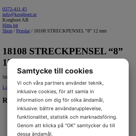
0372-411 45
info@korgboet.se
Korgboet AB
Hitta hit
Shop
/
Penslar
/ 18108 STRECKPENSEL “8” 12 mm
18108 STRECKPENSEL “8”
12 mm
Samtycke till cookies
Streckpensel ” 8″ 12 mm
Vi och våra partners använder teknik,
Logga in för pris
inklusive cookies, för att samla in
Relaterade produkter
information om dig för olika ändamål,
inklusive: bättre användarupplevelse,
funktionalitet, statistik och marknadsföring.
Genom att klicka på "OK" samtycker du till
dessa ändamål.