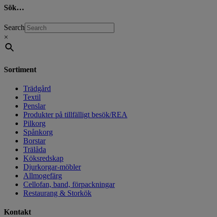
Sök…
Search
×
Sortiment
Trädgård
Textil
Penslar
Produkter på tillfälligt besök/REA
Pilkorg
Spånkorg
Borstar
Trälåda
Köksredskap
Djurkorgar-möbler
Allmogefärg
Cellofan, band, förpackningar
Restaurang & Storkök
Kontakt