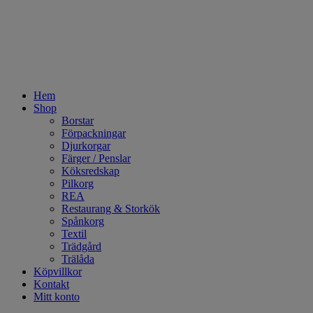
Hem
Shop
Borstar
Förpackningar
Djurkorgar
Färger / Penslar
Köksredskap
Pilkorg
REA
Restaurang & Storkök
Spånkorg
Textil
Trädgård
Trälåda
Köpvillkor
Kontakt
Mitt konto