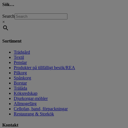
Sök…
Search
×
Sortiment
Trädgård
Textil
Penslar
Produkter på tillfälligt besök/REA
Pilkorg
Spånkorg
Borstar
Trälåda
Köksredskap
Djurkorgar-möbler
Allmogefärg
Cellofan, band, förpackningar
Restaurang & Storkök
Kontakt