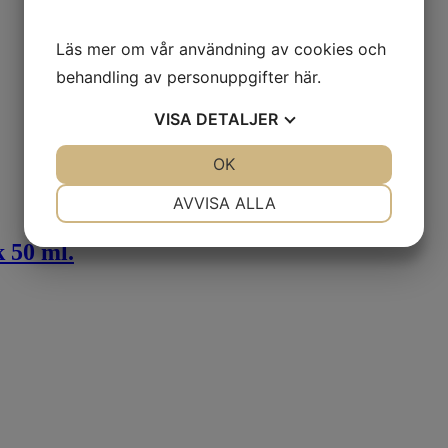
Läs mer om vår användning av cookies och
behandling av personuppgifter
här
.
VISA
DETALJER
JA
NEJ
OK
JA
NEJ
NÖDVÄNDIG
INSTÄLLNINGAR
AVVISA ALLA
JA
NEJ
JA
NEJ
50 ml.
MARKNADSFÖRING
STATISTIK