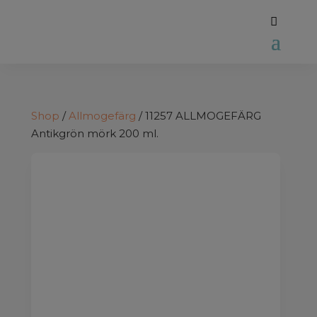
Shop
/
Allmogefärg
/ 11257 ALLMOGEFÄRG
Antikgrön mörk 200 ml.