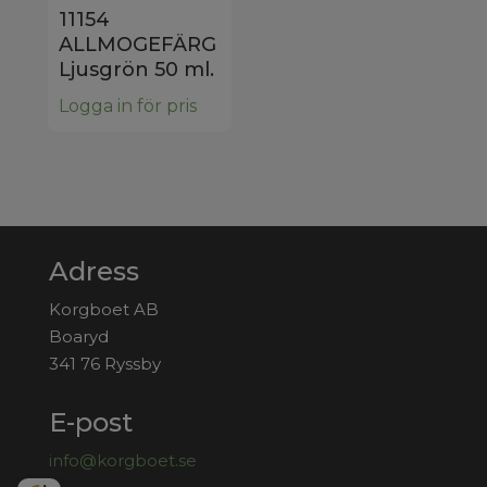
11154
ALLMOGEFÄRG
Ljusgrön 50 ml.
Logga in för pris
Adress
Korgboet AB
Boaryd
341 76 Ryssby
E-post
info@korgboet.se