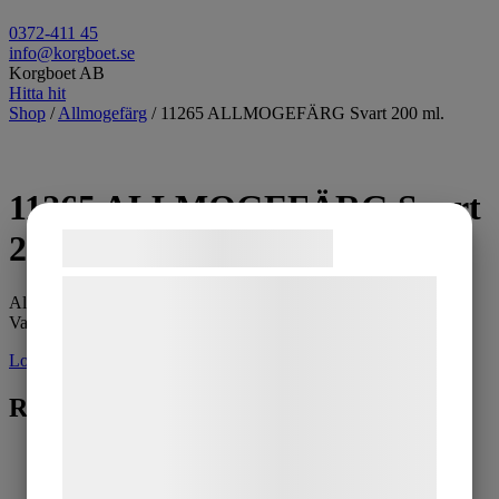
0372-411 45
info@korgboet.se
Korgboet AB
Hitta hit
Shop
/
Allmogefärg
/ 11265 ALLMOGEFÄRG Svart 200 ml.
11265 ALLMOGEFÄRG Svart
200 ml.
Samtykke til cookies
Vi og vores samarbejdspartnere bruger
Allmogefärg svart 200 ml.
teknologier, herunder cookies, til at
Vattenbaserad hobbyfärg.
indsamle oplysninger om dig til forskellige
Logga in för pris
formål, herunder: Tilpasning af annoncering,
Relaterade produkter
bedre brugeroplevelse, funktionalitet,
statistik og marketing. Disse oplysninger
kan blive delt med annoncerings- og