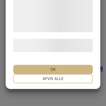
analysepartnere, som kan kombinere dem
med data, du tidligere har givet dem eller
de har indsamlet gennem din brug af deres
tjenester. Ved at klikke på 'OK' giver du
samtykke til disse formål.
Læs mere om vores brug af cookies og
behandling af persondata
her
.
11154 ALLMOGEFÄRG Ljusgrön 50
OK
ml.
NØDVENDIGE
PRÆFERENCER
AFVIS ALLE
Logga in för pris
MARKETING
STATISTIK