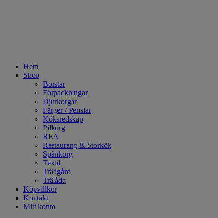
Hem
Shop
Borstar
Förpackningar
Djurkorgar
Färger / Penslar
Köksredskap
Pilkorg
REA
Restaurang & Storkök
Spånkorg
Textil
Trädgård
Trälåda
Köpvillkor
Kontakt
Mitt konto