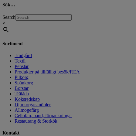
Sök…
Search
×
Sortiment
Trädgård
Textil
Penslar
Produkter på tillfälligt besök/REA
Pilkorg
Spånkorg
Borstar
Trälåda
Köksredskap
Djurkorgar-möbler
Allmogefärg
Cellofan, band, förpackningar
Restaurang & Storkök
Kontakt