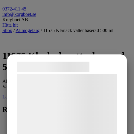
0372-411 45
info@korgboet.se
Korgboet AB
Hitta hit
Shop
/
Allmogefärg
/ 11575 Klarlack vattenbaserad 500 ml.
11575 Klarlack vattenbaserad
500 ml.
Samtykke til cookies
Vi og vores samarbejdspartnere bruger
Allmogefärg klarlack, i flaska 500 ml.
teknologier, herunder cookies, til at
Vattenbaserad, färglös.
indsamle oplysninger om dig til forskellige
Logga in för pris
formål, herunder: Tilpasning af annoncering,
Relaterade produkter
bedre brugeroplevelse, funktionalitet,
statistik og marketing. Disse oplysninger
kan blive delt med annoncerings- og