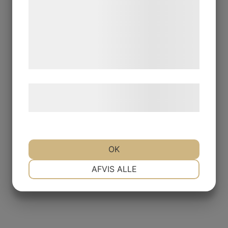
analysepartnere, som kan kombinere dem
med data, du tidligere har givet dem eller
de har indsamlet gennem din brug af deres
tjenester. Ved at klikke på 'OK' giver du
samtykke til disse formål.
Læs mere om vores brug af cookies og
behandling af persondata
her
.
11111 ALLMOGEFÄRG Aprikos 50
OK
ml.
NØDVENDIGE
PRÆFERENCER
AFVIS ALLE
Logga in för pris
MARKETING
STATISTIK