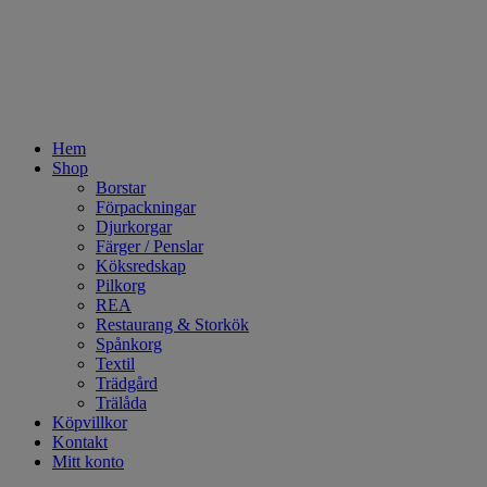
Hem
Shop
Borstar
Förpackningar
Djurkorgar
Färger / Penslar
Köksredskap
Pilkorg
REA
Restaurang & Storkök
Spånkorg
Textil
Trädgård
Trälåda
Köpvillkor
Kontakt
Mitt konto