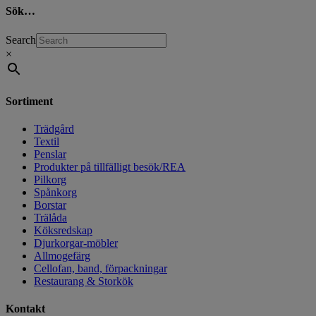
Sök…
Search
×
Sortiment
Trädgård
Textil
Penslar
Produkter på tillfälligt besök/REA
Pilkorg
Spånkorg
Borstar
Trälåda
Köksredskap
Djurkorgar-möbler
Allmogefärg
Cellofan, band, förpackningar
Restaurang & Storkök
Kontakt