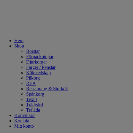
Hem
Shop
Borstar
Förpackningar
Djurkorgar
Färger / Penslar
Köksredskap
Pilkorg
REA
Restaurang & Storkök
Spånkorg
Textil
Trädgård
Trälåda
Köpvillkor
Kontakt
Mitt konto