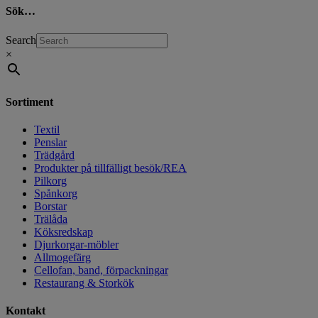
Sök…
Search
×
Sortiment
Textil
Penslar
Trädgård
Produkter på tillfälligt besök/REA
Pilkorg
Spånkorg
Borstar
Trälåda
Köksredskap
Djurkorgar-möbler
Allmogefärg
Cellofan, band, förpackningar
Restaurang & Storkök
Kontakt