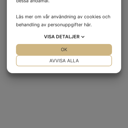
dessa ändamål.
Läs mer om vår användning av cookies och
behandling av personuppgifter
här
.
VISA
DETALJER
JA
NEJ
OK
JA
NEJ
NÖDVÄNDIG
INSTÄLLNINGAR
AVVISA ALLA
JA
NEJ
JA
NEJ
MARKNADSFÖRING
STATISTIK