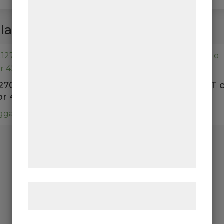
Vi og vores samarbejdspartnere bruger
teknologier, herunder cookies, til at
laterade produkter
indsamle oplysninger om dig til forskellige
formål, herunder: Tilpasning af annoncering,
bedre brugeroplevelse, funktionalitet,
statistik og marketing. Disse oplysninger
1270 BRÖDSKRIN bok
23351 GAMLA MÅTT 
kan blive delt med annoncerings- og
or 42x32x18 cm
VIKTER norska
analysepartnere, som kan kombinere dem
ga in för pris
Logga in för pris
med data, du tidligere har givet dem eller
de har indsamlet gennem din brug af deres
tjenester. Ved at klikke på 'OK' giver du
samtykke til disse formål.
Læs mere om vores brug af cookies og
behandling af persondata
her
.