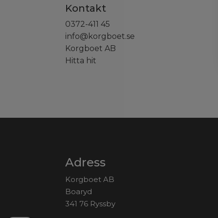
Kontakt
0372-411 45
info@korgboet.se
Korgboet AB
Hitta hit
Adress
Korgboet AB
Boaryd
341 76 Ryssby