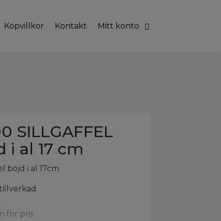
Köpvillkor
Kontakt
Mitt konto
90 SILLGAFFEL
d i al 17 cm
el böjd i al 17cm
illverkad
n för pris