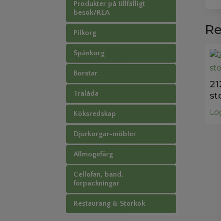
Produkter på tillfälligt
besök/REA
Re
Pilkorg
Spånkorg
Borstar
2
Trälåda
st
Log
Köksredskap
Djurkorgar-möbler
Allmogefärg
Cellofan, band,
förpackningar
Restaurang & Storkök