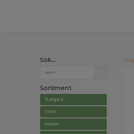
Sök…
Sho
Sortiment
Trädgård
Textil
Penslar