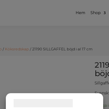
Hem
Shop
p
/
Köksredskap
/ 21190 SILLGAFFEL böjd i al 17 cm
211
böj
Sillgaff
Svenskt
Samtykke til cookies
Logga i