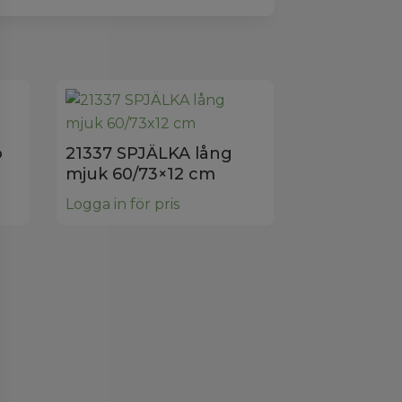
o
21337 SPJÄLKA lång
mjuk 60/73×12 cm
Logga in för pris