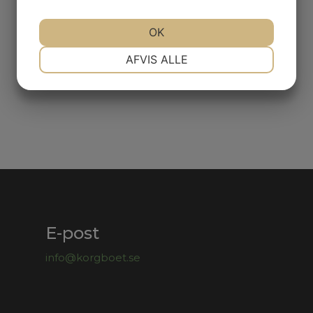
OK
NØDVENDIGE
PRÆFERENCER
AFVIS ALLE
MARKETING
STATISTIK
E-post
info@korgboet.se