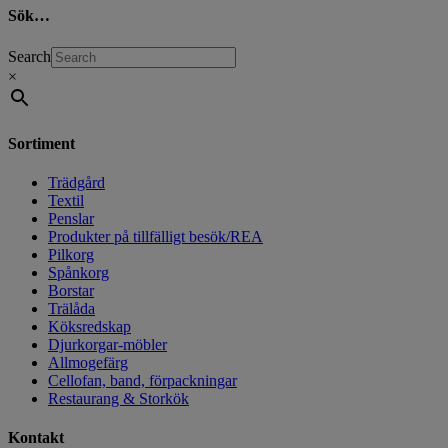
Sök…
Search
×
Sortiment
Trädgård
Textil
Penslar
Produkter på tillfälligt besök/REA
Pilkorg
Spånkorg
Borstar
Trälåda
Köksredskap
Djurkorgar-möbler
Allmogefärg
Cellofan, band, förpackningar
Restaurang & Storkök
Kontakt