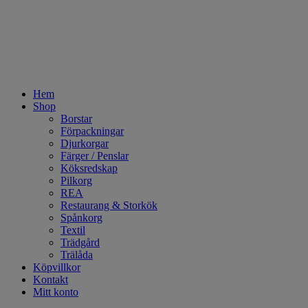
Hem
Shop
Borstar
Förpackningar
Djurkorgar
Färger / Penslar
Köksredskap
Pilkorg
REA
Restaurang & Storkök
Spånkorg
Textil
Trädgård
Trälåda
Köpvillkor
Kontakt
Mitt konto