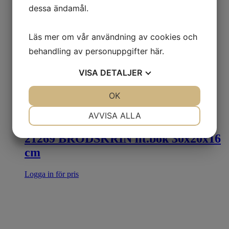
dessa ändamål.
Läs mer om vår användning av cookies och
behandling av personuppgifter
här
.
VISA
DETALJER
JA
NEJ
OK
JA
NEJ
NÖDVÄNDIG
INSTÄLLNINGAR
AVVISA ALLA
JA
NEJ
JA
NEJ
21269 BRÖDSKRIN lit.bok 30x20x16
MARKNADSFÖRING
STATISTIK
cm
Logga in för pris