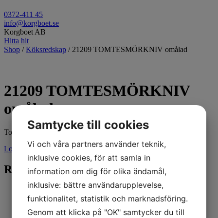
0372-411 45
info@korgboet.se
Korgboet AB
Hitta hit
Shop
/
Köksredskap
/ 21209 TOMTESMÖRKNIV omålad
21209 TOMTESMÖRKNIV
omålad
Samtycke till cookies
Tomtesmörkniv omålad
Vi och våra partners använder teknik,
Logga in för pris
inklusive cookies, för att samla in
Relaterade produkter
information om dig för olika ändamål,
inklusive: bättre användarupplevelse,
funktionalitet, statistik och marknadsföring.
Genom att klicka på "OK" samtycker du till