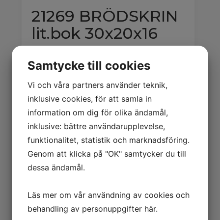
21269 BRÖDSKRIN
lit.bok 30x20x16
cm
Samtycke till cookies
Brödskin litet bok 30x20x16 cm
Vi och våra partners använder teknik,
Logga in för pris
inklusive cookies, för att samla in
information om dig för olika ändamål,
inklusive: bättre användarupplevelse,
Relaterade produkter
funktionalitet, statistik och marknadsföring.
Genom att klicka på "OK" samtycker du till
Rea!
dessa ändamål.
Läs mer om vår användning av cookies och
21312
21270
behandling av personuppgifter
här
.
NÖTKROSS
BRÖDSKRIN