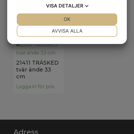
m.skruv i bok
bok stor
VISA
DETALJER
42x32x18 cm
Logga in för pris
JA
NEJ
OK
JA
NEJ
Logga in för pris
NÖDVÄNDIG
INSTÄLLNINGAR
AVVISA ALLA
JA
NEJ
JA
NEJ
MARKNADSFÖRING
STATISTIK
21411 TRÄSKED
tvär ände 33
cm
Logga in för pris
Adress