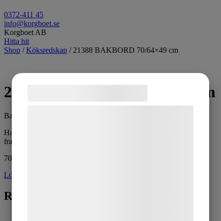
0372-411 45
info@korgboet.se
Korgboet AB
Hitta hit
Shop
/
Köksredskap
/ 21388 BAKBORD 70/64×49 cm
21388 BAKBORD 70/64×49 cm
Samtykke til cookies
Vi og vores samarbejdspartnere bruger
Bakbord
teknologier, herunder cookies, til at
Har en list i bakkant så att den ligger på plats. Är lite smalare
indsamle oplysninger om dig til forskellige
framkant.
formål, herunder: Tilpasning af annoncering,
70/64×49 cm.
bedre brugeroplevelse, funktionalitet,
Logga in för pris
statistik og marketing. Disse oplysninger
Relaterade produkter
kan blive delt med annoncerings- og
analysepartnere, som kan kombinere dem