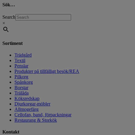
Sök…
Search
×
Sortiment
Trädgård
Textil
Penslar
Produkter på tillfälligt besök/REA
Pilkorg
Spånkorg
Borstar
Trälåda
Köksredskap
Djurkorgar-möbler
Allmogefärg
Cellofan, band, förpackningar
Restaurang & Storkök
Kontakt