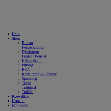
Hem
Shop
Borstar
Förpackningar
Djurkorgar
Färger / Penslar
Köksredskap
Pilkorg
REA
Restaurang & Storkök
Spånkorg
Textil
Trädgård
Trälåda
Köpvillkor
Kontakt
Mitt konto