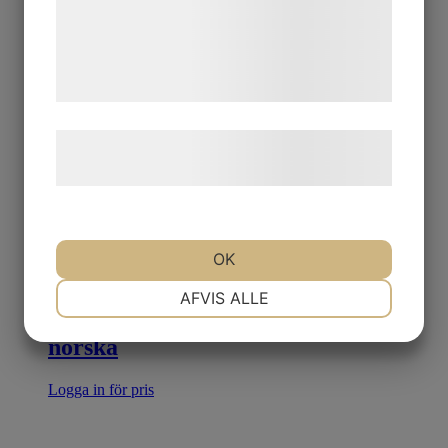
med data, du tidligere har givet dem eller
de har indsamlet gennem din brug af deres
tjenester. Ved at klikke på 'OK' giver du
samtykke til disse formål.
Læs mere om vores brug af cookies og
behandling af persondata
her
.
OK
NØDVENDIGE
PRÆFERENCER
AFVIS ALLE
23351 GAMLA MÅTT o VIKTER
norska
MARKETING
STATISTIK
Logga in för pris