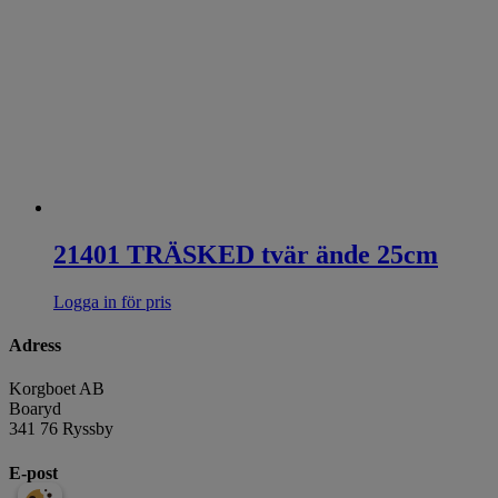
21401 TRÄSKED tvär ände 25cm
Logga in för pris
Adress
Korgboet AB
Boaryd
341 76 Ryssby
E-post