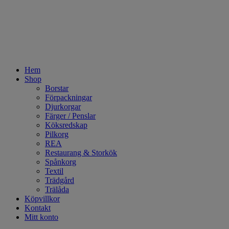
Hem
Shop
Borstar
Förpackningar
Djurkorgar
Färger / Penslar
Köksredskap
Pilkorg
REA
Restaurang & Storkök
Spånkorg
Textil
Trädgård
Trälåda
Köpvillkor
Kontakt
Mitt konto