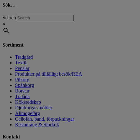
Sök…
Search
×
Sortiment
Trädgård
Textil
Penslar
Produkter på tillfälligt besök/REA
Pilkorg
Spånkorg
Borstar
Trälåda
Köksredskap
Djurkorgar-möbler
Allmogefärg
Cellofan, band, förpackningar
Restaurang & Storkök
Kontakt