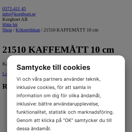
0372-411 45
info@korgboet.se
Korgboet AB
Hitta hit
Shop
/
Köksredskap
/ 21510 KAFFEMÅTT 10 cm
21510 KAFFEMÅTT 10 cm
Kaffemått 10cm
Samtycke till cookies
Logga in för pris
Vi och våra partners använder teknik,
Relaterade produkter
inklusive cookies, för att samla in
information om dig för olika ändamål,
inklusive: bättre användarupplevelse,
funktionalitet, statistik och marknadsföring.
Genom att klicka på "OK" samtycker du till
dessa ändamål.