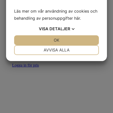
Läs mer om vår användning av cookies och
behandling av personuppgifter
här
.
VISA
DETALJER
JA
NEJ
OK
JA
NEJ
NÖDVÄNDIG
INSTÄLLNINGAR
AVVISA ALLA
23602 OVAL PLATTA plywood 7 cm
JA
NEJ
JA
NEJ
Logga in för pris
MARKNADSFÖRING
STATISTIK