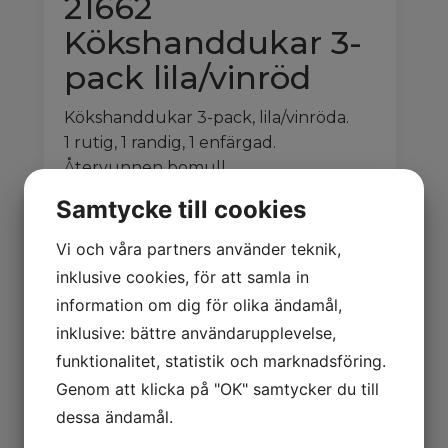
21662
Kökshanddukar 3-
pack lila/vinröd
Kökshanddukar 3-pack, lila/vinröda.
1 rutig, 1 randig, 1 enfärgad.
Återvunnen bomull.
50×70 cm.
Samtycke till cookies
Logga in för pris
Vi och våra partners använder teknik,
inklusive cookies, för att samla in
information om dig för olika ändamål,
Relaterade produkter
inklusive: bättre användarupplevelse,
funktionalitet, statistik och marknadsföring.
Genom att klicka på "OK" samtycker du till
dessa ändamål.