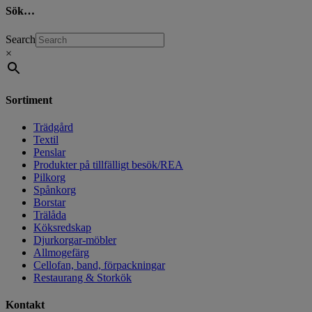
Sök…
Search
×
Sortiment
Trädgård
Textil
Penslar
Produkter på tillfälligt besök/REA
Pilkorg
Spånkorg
Borstar
Trälåda
Köksredskap
Djurkorgar-möbler
Allmogefärg
Cellofan, band, förpackningar
Restaurang & Storkök
Kontakt