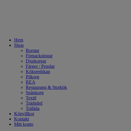
Hem
Shop
Borstar
Förpackningar
Djurkorgar
Färger / Penslar
Köksredskap
Pilkorg
REA
Restaurang & Storkök
Spånkorg
Textil
Trädgård
Trälåda
Köpvillkor
Kontakt
Mitt konto