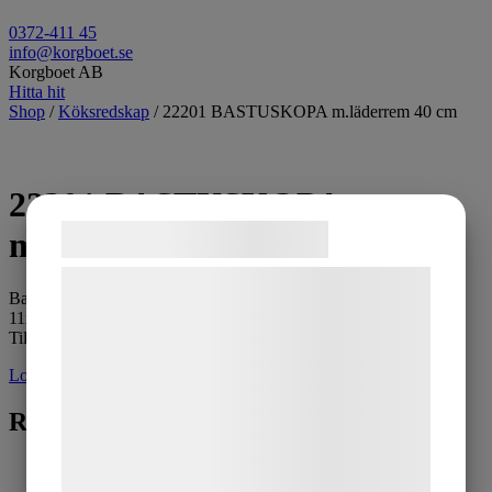
0372-411 45
info@korgboet.se
Korgboet AB
Hitta hit
Shop
/
Köksredskap
/ 22201 BASTUSKOPA m.läderrem 40 cm
22201 BASTUSKOPA
Samtykke til cookies
m.läderrem 40 cm
Vi og vores samarbejdspartnere bruger
Bastuskopa med läderrem.
teknologier, herunder cookies, til at
11x40cm.
Tillverkas i Polen.
indsamle oplysninger om dig til forskellige
formål, herunder: Tilpasning af annoncering,
Logga in för pris
bedre brugeroplevelse, funktionalitet,
Relaterade produkter
statistik og marketing. Disse oplysninger
kan blive delt med annoncerings- og