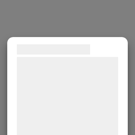
Samtykke til cookies
Vi og vores samarbejdspartnere bruger
teknologier, herunder cookies, til at
indsamle oplysninger om dig til forskellige
formål, herunder: Tilpasning af annoncering,
bedre brugeroplevelse, funktionalitet,
statistik og marketing. Disse oplysninger
kan blive delt med annoncerings- og
analysepartnere, som kan kombinere dem
med data, du tidligere har givet dem eller