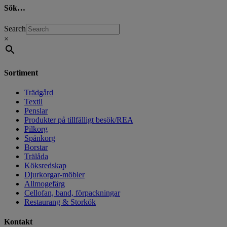
Sök…
Search
×
Sortiment
Trädgård
Textil
Penslar
Produkter på tillfälligt besök/REA
Pilkorg
Spånkorg
Borstar
Trälåda
Köksredskap
Djurkorgar-möbler
Allmogefärg
Cellofan, band, förpackningar
Restaurang & Storkök
Kontakt