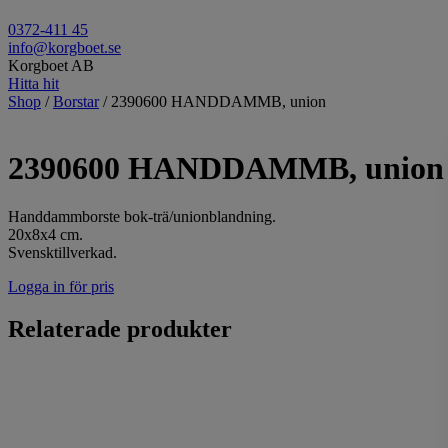
0372-411 45
info@korgboet.se
Korgboet AB
Hitta hit
Shop
/
Borstar
/ 2390600 HANDDAMMB, union
2390600 HANDDAMMB, union
Handdammborste bok-trä/unionblandning.
20x8x4 cm.
Svensktillverkad.
Logga in för pris
Relaterade produkter