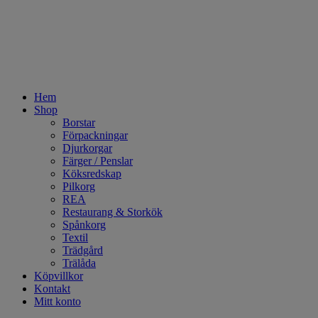
Hem
Shop
Borstar
Förpackningar
Djurkorgar
Färger / Penslar
Köksredskap
Pilkorg
REA
Restaurang & Storkök
Spånkorg
Textil
Trädgård
Trälåda
Köpvillkor
Kontakt
Mitt konto