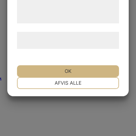
de har indsamlet gennem din brug af deres
tjenester. Ved at klikke på 'OK' giver du
samtykke til disse formål.
Læs mere om vores brug af cookies og
behandling af persondata
her
.
OK
.
NØDVENDIGE
PRÆFERENCER
AFVIS ALLE
MARKETING
STATISTIK