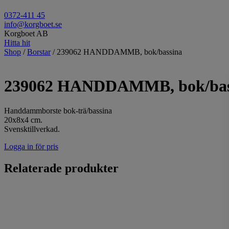
0372-411 45
info@korgboet.se
Korgboet AB
Hitta hit
Shop
/
Borstar
/ 239062 HANDDAMMB, bok/bassina
239062 HANDDAMMB, bok/bas
Handdammborste bok-trä/bassina
20x8x4 cm.
Svensktillverkad.
Logga in för pris
Relaterade produkter