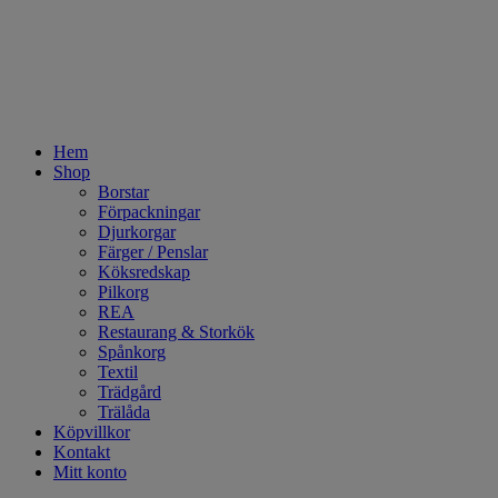
Hem
Shop
Borstar
Förpackningar
Djurkorgar
Färger / Penslar
Köksredskap
Pilkorg
REA
Restaurang & Storkök
Spånkorg
Textil
Trädgård
Trälåda
Köpvillkor
Kontakt
Mitt konto