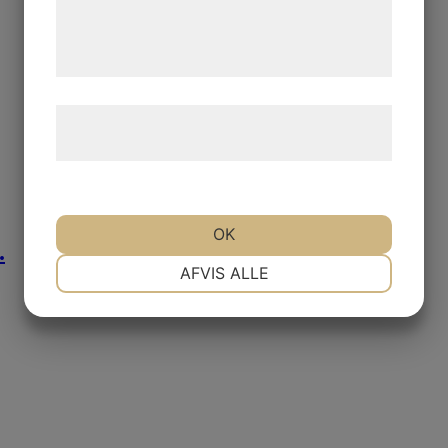
de har indsamlet gennem din brug af deres
tjenester. Ved at klikke på 'OK' giver du
samtykke til disse formål.
Læs mere om vores brug af cookies og
behandling af persondata
her
.
OK
.
NØDVENDIGE
PRÆFERENCER
AFVIS ALLE
MARKETING
STATISTIK