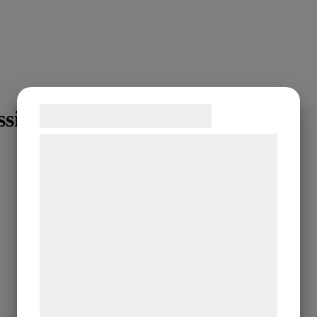
Samtykke til cookies
sina
Vi og vores samarbejdspartnere bruger
teknologier, herunder cookies, til at
indsamle oplysninger om dig til forskellige
formål, herunder: Tilpasning af annoncering,
bedre brugeroplevelse, funktionalitet,
statistik og marketing. Disse oplysninger
kan blive delt med annoncerings- og
analysepartnere, som kan kombinere dem
med data, du tidligere har givet dem eller