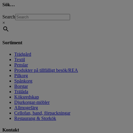
Sök…
Search
×
Sortiment
Trädgård
Textil
Penslar
Produkter på tillfälligt besök/REA
Pilkorg
Spånkorg
Borstar
Trälåda
Köksredskap
Djurkorgar-möbler
Allmogefärg
Cellofan, band, förpackningar
Restaurang & Storkök
Kontakt