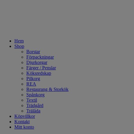
Hem
Shop
Borstar
Förpackningar
Djurkorgar
Färger / Penslar
Köksredskap
Pilkorg
REA
Restaurang & Storkök
Spånkorg
Textil
Trädgård
Trälåda
Köpvillkor
Kontakt
Mitt konto