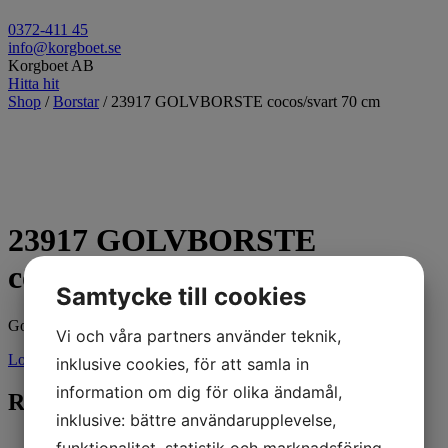
0372-411 45
info@korgboet.se
Korgboet AB
Hitta hit
Shop
/
Borstar
/ 23917 GOLVBORSTE cocos/svart 70 cm
23917 GOLVBORSTE
cocos/svart 70 cm
Samtycke till cookies
Golvborste cocos/tagel 70 cm
Vi och våra partners använder teknik,
Logga in för pris
inklusive cookies, för att samla in
information om dig för olika ändamål,
Relaterade produkter
inklusive: bättre användarupplevelse,