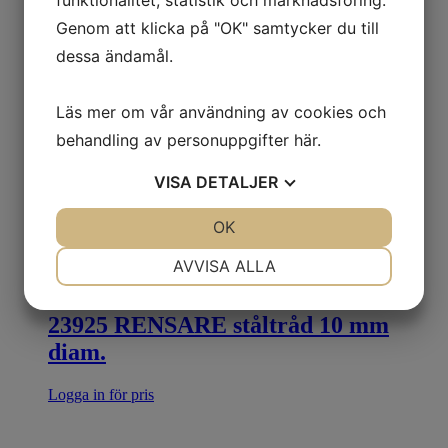
funktionalitet, statistik och marknadsföring.
Genom att klicka på "OK" samtycker du till
dessa ändamål.
Läs mer om vår användning av cookies och
behandling av personuppgifter
här
.
VISA
DETALJER
JA
NEJ
OK
JA
NEJ
NÖDVÄNDIG
INSTÄLLNINGAR
AVVISA ALLA
JA
NEJ
JA
NEJ
23925 RENSARE ståltråd 10 mm
MARKNADSFÖRING
STATISTIK
diam.
Logga in för pris