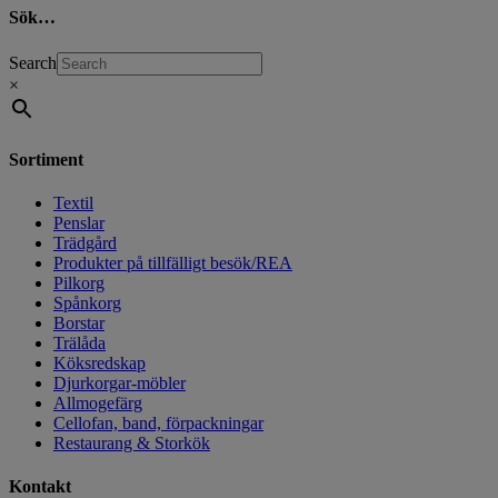
Sök…
Search
×
Sortiment
Textil
Penslar
Trädgård
Produkter på tillfälligt besök/REA
Pilkorg
Spånkorg
Borstar
Trälåda
Köksredskap
Djurkorgar-möbler
Allmogefärg
Cellofan, band, förpackningar
Restaurang & Storkök
Kontakt