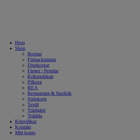
Hem
Shop
Borstar
Förpackningar
Djurkorgar
Färger / Penslar
Köksredskap
Pilkorg
REA
Restaurang & Storkök
Spånkorg
Textil
Trädgård
Trälåda
Köpvillkor
Kontakt
Mitt konto