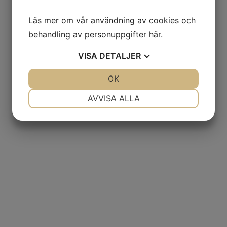
Läs mer om vår användning av cookies och
behandling av personuppgifter
här
.
VISA
DETALJER
JA
NEJ
OK
JA
NEJ
NÖDVÄNDIG
INSTÄLLNINGAR
AVVISA ALLA
JA
NEJ
JA
NEJ
MARKNADSFÖRING
STATISTIK