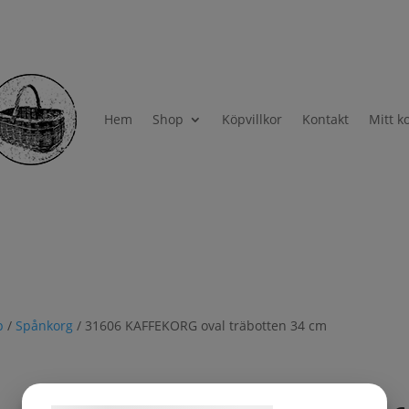
Hem
Shop
Köpvillkor
Kontakt
Mitt k
p
/
Spånkorg
/ 31606 KAFFEKORG oval träbotten 34 cm