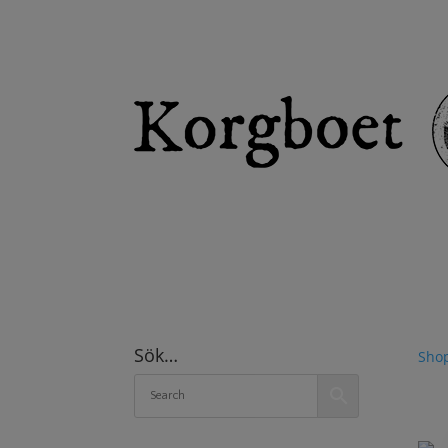
Sök…
Sho