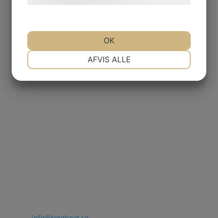
OK
NØDVENDIGE
PRÆFERENCER
AFVIS ALLE
MARKETING
STATISTIK
E-post
info@korgboet.se