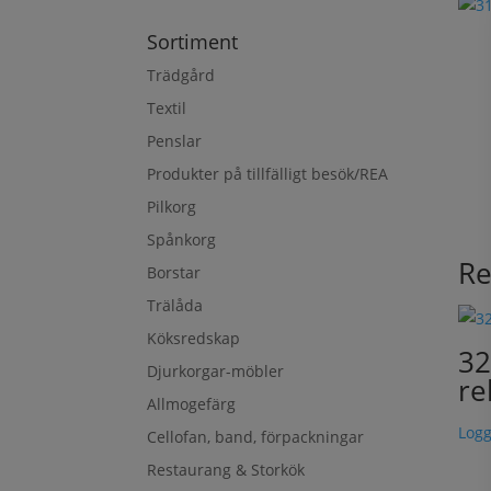
Sortiment
Trädgård
Textil
Penslar
Produkter på tillfälligt besök/REA
Pilkorg
Spånkorg
Re
Borstar
Trälåda
Köksredskap
32
Djurkorgar-möbler
re
Allmogefärg
Logg
Cellofan, band, förpackningar
Restaurang & Storkök