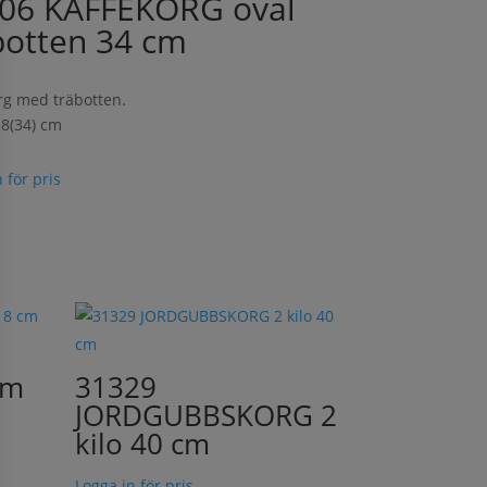
06 KAFFEKORG oval
botten 34 cm
rg med träbotten.
8(34) cm
 för pris
cm
31329
JORDGUBBSKORG 2
kilo 40 cm
Logga in för pris