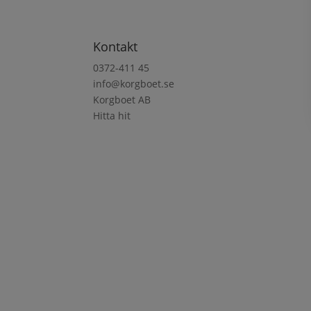
Kontakt
0372-411 45
info@korgboet.se
Korgboet AB
Hitta hit
Adress
Korgboet AB