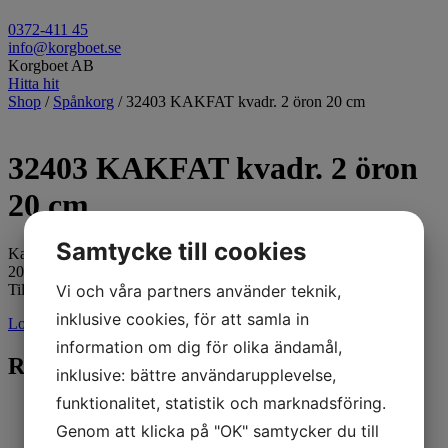
0372-411 45
info@korgboet.se
Korgboet AB
Hitta hit
Shop
/
Spånkorg
/ 32403 KAKFAT kvadr. 2 öron 20 cm
32403 KAKFAT kvadr. 2 öron
20 cm
Samtycke till cookies
Kakfat kvadratiskt 2 öron
20x20x6(10)
Vi och våra partners använder teknik,
Tillverkas i Polen.
inklusive cookies, för att samla in
Logga in för pris
information om dig för olika ändamål,
Relaterade produkter
inklusive: bättre användarupplevelse,
funktionalitet, statistik och marknadsföring.
Genom att klicka på "OK" samtycker du till