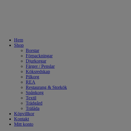
Hem
Shop
Borstar
Förpackningar
Djurkorgar
Färger / Penslar
Köksredskap
Pilkorg
REA
Restaurang & Storkök
Spånkorg
Textil
Trädgård
Trälåda
Köpvillkor
Kontakt
Mitt konto