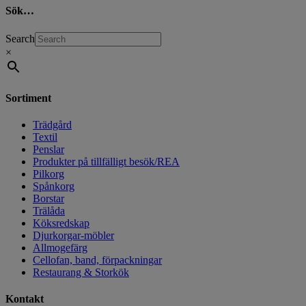
Sök…
Search
×
Sortiment
Trädgård
Textil
Penslar
Produkter på tillfälligt besök/REA
Pilkorg
Spånkorg
Borstar
Trälåda
Köksredskap
Djurkorgar-möbler
Allmogefärg
Cellofan, band, förpackningar
Restaurang & Storkök
Kontakt