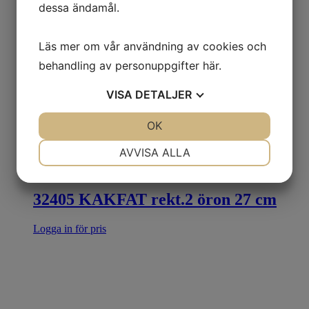
dessa ändamål.
Läs mer om vår användning av cookies och
behandling av personuppgifter
här
.
VISA
DETALJER
JA
NEJ
OK
JA
NEJ
NÖDVÄNDIG
INSTÄLLNINGAR
AVVISA ALLA
JA
NEJ
JA
NEJ
MARKNADSFÖRING
STATISTIK
32405 KAKFAT rekt.2 öron 27 cm
Logga in för pris