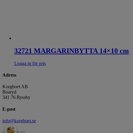
32721 MARGARINBYTTA 14×10 cm
Logga in för pris
Adress
Korgboet AB
Boaryd
341 76 Ryssby
E-post
info@korgboet.se