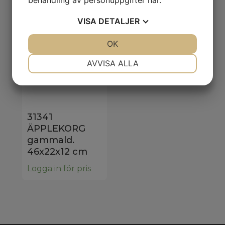
behandling av personuppgifter
här
.
VISA
DETALJER
JA
NEJ
OK
JA
NEJ
NÖDVÄNDIG
INSTÄLLNINGAR
AVVISA ALLA
JA
NEJ
JA
NEJ
MARKNADSFÖRING
STATISTIK
31341
ÄPPLEKORG
gammald.
46x22x12 cm
Logga in för pris