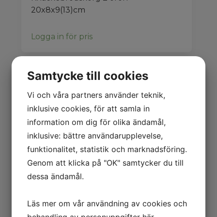
20x8x9(13)cm
Logga in för pris
Relaterade produkter
Samtycke till cookies
Vi och våra partners använder teknik,
inklusive cookies, för att samla in
information om dig för olika ändamål,
inklusive: bättre användarupplevelse,
funktionalitet, statistik och marknadsföring.
Genom att klicka på "OK" samtycker du till
32403 KAKFAT
31329
dessa ändamål.
kvadr. 2 öron
JORDGUBBSKO
20 cm
RG 2 kilo 40 cm
Läs mer om vår användning av cookies och
Logga in för pris
Logga in för pris