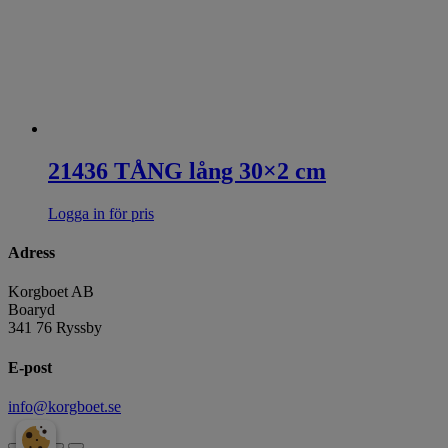
21436 TÅNG lång 30×2 cm
Logga in för pris
Adress
Korgboet AB
Boaryd
341 76 Ryssby
E-post
info@korgboet.se