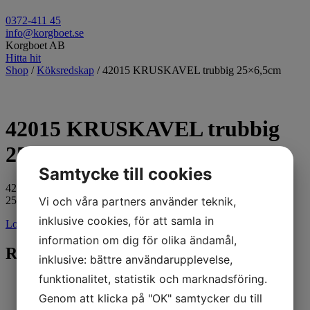
0372-411 45
info@korgboet.se
Korgboet AB
Hitta hit
Shop
/
Köksredskap
/ 42015 KRUSKAVEL trubbig 25×6,5cm
42015 KRUSKAVEL trubbig
25×6,5cm
Samtycke till cookies
42015 Kruskavel trubbig
Vi och våra partners använder teknik,
25×6,5cm
inklusive cookies, för att samla in
Logga in för pris
information om dig för olika ändamål,
Relaterade produkter
inklusive: bättre användarupplevelse,
funktionalitet, statistik och marknadsföring.
Genom att klicka på "OK" samtycker du till