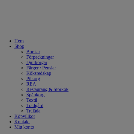
Hem
Shop
Borstar
Förpackningar
Djurkorgar
Färger / Penslar
Köksredskap
Pilkorg
REA
Restaurang & Storkök
Spånkorg
Textil
Trädgård
Trälåda
Köpvillkor
Kontakt
Mitt konto