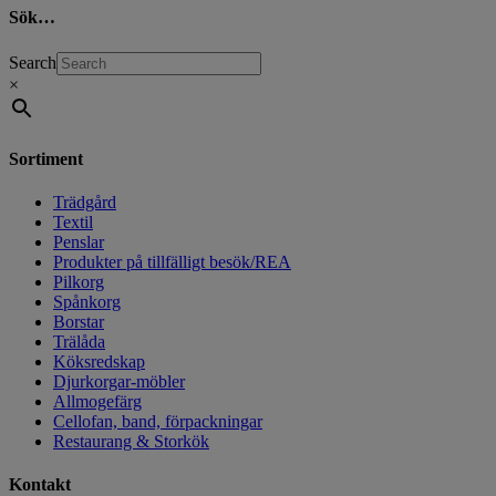
Sök…
Search
×
Sortiment
Trädgård
Textil
Penslar
Produkter på tillfälligt besök/REA
Pilkorg
Spånkorg
Borstar
Trälåda
Köksredskap
Djurkorgar-möbler
Allmogefärg
Cellofan, band, förpackningar
Restaurang & Storkök
Kontakt