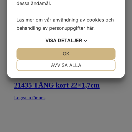
dessa ändamål.
Läs mer om vår användning av cookies och
behandling av personuppgifter
här
.
VISA
DETALJER
JA
NEJ
OK
JA
NEJ
NÖDVÄNDIG
INSTÄLLNINGAR
AVVISA ALLA
JA
NEJ
JA
NEJ
MARKNADSFÖRING
STATISTIK
21435 TÅNG kort 22×1,7cm
Logga in för pris