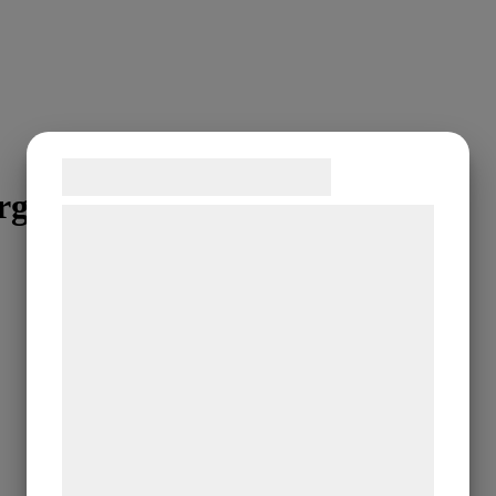
Samtykke til cookies
rg.
Vi og vores samarbejdspartnere bruger
teknologier, herunder cookies, til at
indsamle oplysninger om dig til forskellige
formål, herunder: Tilpasning af annoncering,
bedre brugeroplevelse, funktionalitet,
statistik og marketing. Disse oplysninger
kan blive delt med annoncerings- og
analysepartnere, som kan kombinere dem
med data, du tidligere har givet dem eller