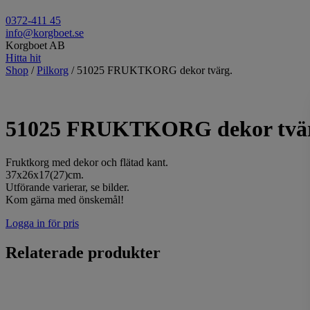
0372-411 45
info@korgboet.se
Korgboet AB
Hitta hit
Shop
/
Pilkorg
/ 51025 FRUKTKORG dekor tvärg.
51025 FRUKTKORG dekor tvä
Fruktkorg med dekor och flätad kant.
37x26x17(27)cm.
Utförande varierar, se bilder.
Kom gärna med önskemål!
Logga in för pris
Relaterade produkter