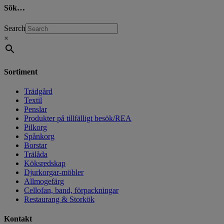
Sök…
Search
×
Sortiment
Trädgård
Textil
Penslar
Produkter på tillfälligt besök/REA
Pilkorg
Spånkorg
Borstar
Trälåda
Köksredskap
Djurkorgar-möbler
Allmogefärg
Cellofan, band, förpackningar
Restaurang & Storkök
Kontakt