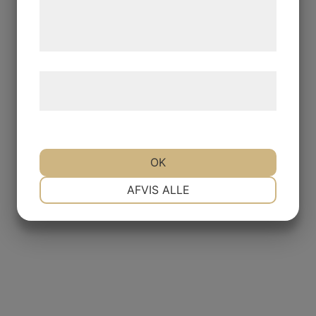
de har indsamlet gennem din brug af deres
tjenester. Ved at klikke på 'OK' giver du
samtykke til disse formål.
Læs mere om vores brug af cookies og
behandling af persondata
her
.
OK
NØDVENDIGE
PRÆFERENCER
AFVIS ALLE
MARKETING
STATISTIK