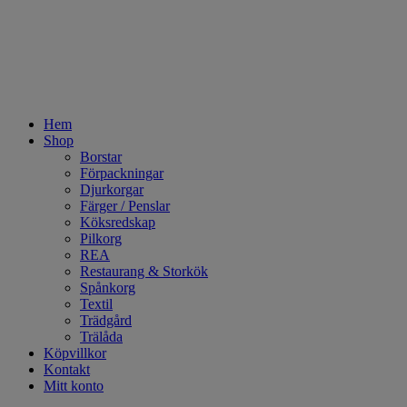
Hem
Shop
Borstar
Förpackningar
Djurkorgar
Färger / Penslar
Köksredskap
Pilkorg
REA
Restaurang & Storkök
Spånkorg
Textil
Trädgård
Trälåda
Köpvillkor
Kontakt
Mitt konto