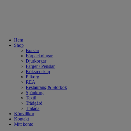
Hem
Shop
Borstar
Förpackningar
Djurkorgar
Färger / Penslar
Köksredskap
Pilkorg
REA
Restaurang & Storkök
Spånkorg
Textil
Trädgård
Trälåda
Köpvillkor
Kontakt
Mitt konto