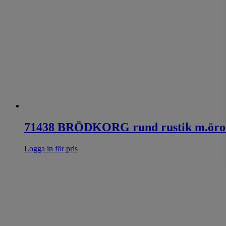
71438 BRÖDKORG rund rustik m.öro
Logga in för pris