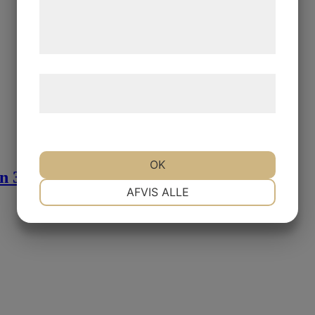
de har indsamlet gennem din brug af deres
tjenester. Ved at klikke på 'OK' giver du
samtykke til disse formål.
Læs mere om vores brug af cookies og
behandling af persondata
her
.
OK
n 30 cm
NØDVENDIGE
PRÆFERENCER
AFVIS ALLE
MARKETING
STATISTIK