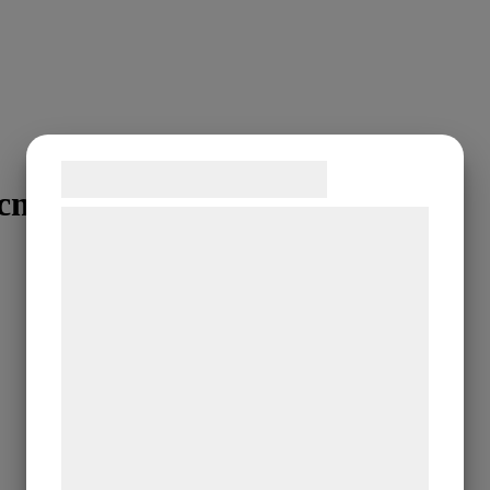
Samtykke til cookies
cm.
Vi og vores samarbejdspartnere bruger
teknologier, herunder cookies, til at
indsamle oplysninger om dig til forskellige
formål, herunder: Tilpasning af annoncering,
bedre brugeroplevelse, funktionalitet,
statistik og marketing. Disse oplysninger
kan blive delt med annoncerings- og
analysepartnere, som kan kombinere dem
med data, du tidligere har givet dem eller