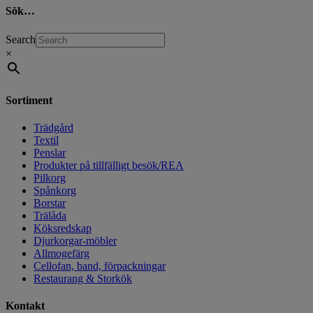
Sök…
Search
×
Sortiment
Trädgård
Textil
Penslar
Produkter på tillfälligt besök/REA
Pilkorg
Spånkorg
Borstar
Trälåda
Köksredskap
Djurkorgar-möbler
Allmogefärg
Cellofan, band, förpackningar
Restaurang & Storkök
Kontakt