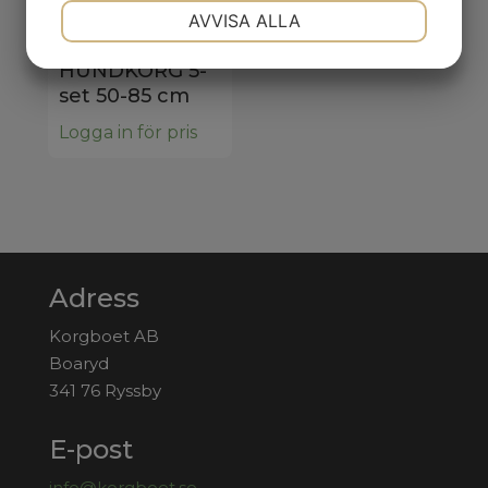
NÖDVÄNDIG
INSTÄLLNINGAR
AVVISA ALLA
60051
JA
NEJ
JA
NEJ
HUNDKORG 5-
MARKNADSFÖRING
STATISTIK
set 50-85 cm
Logga in för pris
Adress
Korgboet AB
Boaryd
341 76 Ryssby
E-post
info@korgboet.se