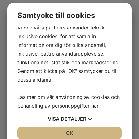
Samtycke till cookies
Relaterade produkter
Vi och våra partners använder teknik,
Rea!
Rea!
inklusive cookies, för att samla in
information om dig för olika ändamål,
inklusive: bättre användarupplevelse,
62101
funktionalitet, statistik och marknadsföring.
DOCKVAGN m
63305
Genom att klicka på "OK" samtycker du till
bomullstyg 30
KORGSTOL
dessa ändamål.
cm
äggformad
59x58x98
Logga in för pris
Läs mer om vår användning av cookies och
Logga in för pris
behandling av personuppgifter
här
.
VISA
DETALJER
JA
NEJ
OK
JA
NEJ