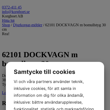
0372-411 45
info@korgboet.se
Korgboet AB
Hitta hit
Shop
/
Djurkorgar-möbler
/ 62101 DOCKVAGN m bomullstyg 30
cm
Rea!
62101 DOCKVAGN m
bomullstyg 30 cm
Samtycke till cookies
Dockvagn med bomullstyg
38x30x38(60)cm
Vi och våra partners använder teknik,
Tyget kan variera något, fråga när du beställer.
inklusive cookies, för att samla in
Logga in för pris
information om dig för olika ändamål,
inklusive: bättre användarupplevelse,
Relaterade produkter
funktionalitet, statistik och marknadsföring.