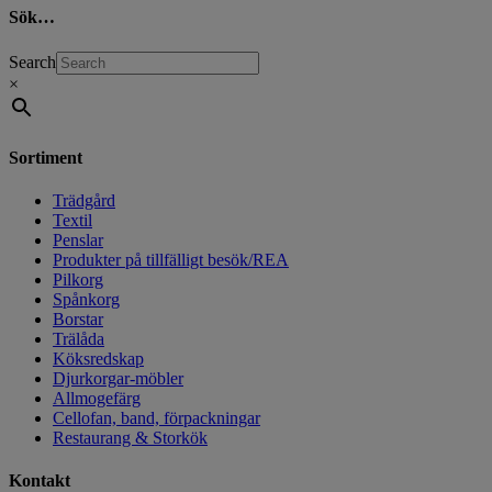
Sök…
Search
×
Sortiment
Trädgård
Textil
Penslar
Produkter på tillfälligt besök/REA
Pilkorg
Spånkorg
Borstar
Trälåda
Köksredskap
Djurkorgar-möbler
Allmogefärg
Cellofan, band, förpackningar
Restaurang & Storkök
Kontakt