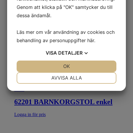
Genom att klicka på "OK" samtycker du till
dessa ändamål.
Läs mer om vår användning av cookies och
behandling av personuppgifter
här
.
VISA
DETALJER
JA
NEJ
OK
JA
NEJ
NÖDVÄNDIG
INSTÄLLNINGAR
AVVISA ALLA
JA
NEJ
JA
NEJ
Rea!
MARKNADSFÖRING
STATISTIK
62201 BARNKORGSTOL enkel
Logga in för pris