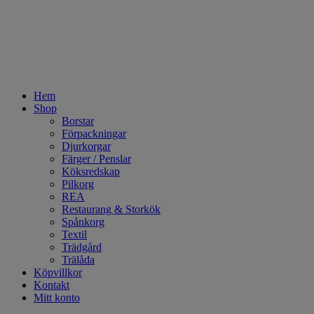
Hem
Shop
Borstar
Förpackningar
Djurkorgar
Färger / Penslar
Köksredskap
Pilkorg
REA
Restaurang & Storkök
Spånkorg
Textil
Trädgård
Trälåda
Köpvillkor
Kontakt
Mitt konto