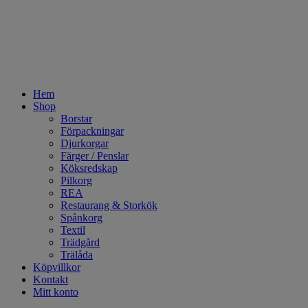
Hem
Shop
Borstar
Förpackningar
Djurkorgar
Färger / Penslar
Köksredskap
Pilkorg
REA
Restaurang & Storkök
Spånkorg
Textil
Trädgård
Trälåda
Köpvillkor
Kontakt
Mitt konto