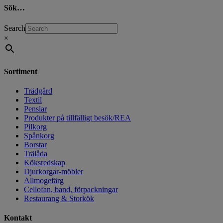
Sök…
Search
×
Sortiment
Trädgård
Textil
Penslar
Produkter på tillfälligt besök/REA
Pilkorg
Spånkorg
Borstar
Trälåda
Köksredskap
Djurkorgar-möbler
Allmogefärg
Cellofan, band, förpackningar
Restaurang & Storkök
Kontakt