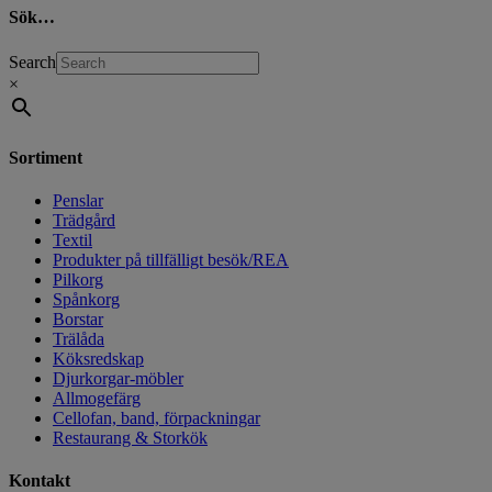
Sök…
Search
×
Sortiment
Penslar
Trädgård
Textil
Produkter på tillfälligt besök/REA
Pilkorg
Spånkorg
Borstar
Trälåda
Köksredskap
Djurkorgar-möbler
Allmogefärg
Cellofan, band, förpackningar
Restaurang & Storkök
Kontakt