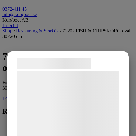
0372-411 45
info@korgboet.se
Korgboet AB
Hitta hit
Shop
/
Restaurang & Storkök
/ 71202 FISH & CHIPSKORG oval
30×20 cm
71202 FISH & CHIPSKORG
Samtykke til cookies
oval 30×20 cm
Vi og vores samarbejdspartnere bruger
Fish & Chipskorg oval tätflätad
teknologier, herunder cookies, til at
30x20x7 cm
indsamle oplysninger om dig til forskellige
Logga in för pris
formål, herunder: Tilpasning af annoncering,
bedre brugeroplevelse, funktionalitet,
Relaterade produkter
statistik og marketing. Disse oplysninger
kan blive delt med annoncerings- og
analysepartnere, som kan kombinere dem