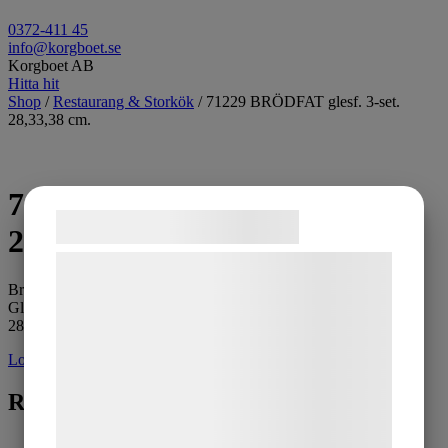
0372-411 45
info@korgboet.se
Korgboet AB
Hitta hit
Shop
/
Restaurang & Storkök
/ 71229 BRÖDFAT glesf. 3-set.
28,33,38 cm.
71229 BRÖDFAT glesf. 3-set.
Samtykke til cookies
28,33,38 cm.
Vi og vores samarbejdspartnere bruger
Brödfat i 3-set.
teknologier, herunder cookies, til at
Glesflätade, tvåfärgade.
indsamle oplysninger om dig til forskellige
28x20x8 , 33x24x9 , 38x28x10 cm
formål, herunder: Tilpasning af annoncering,
Logga in för pris
bedre brugeroplevelse, funktionalitet,
Relaterade produkter
statistik og marketing. Disse oplysninger
kan blive delt med annoncerings- og