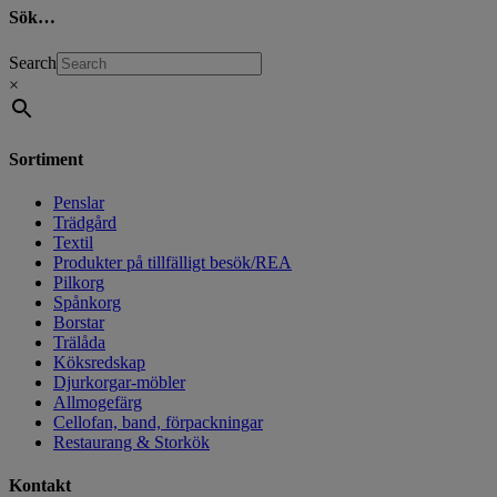
Sök…
Search
×
Sortiment
Penslar
Trädgård
Textil
Produkter på tillfälligt besök/REA
Pilkorg
Spånkorg
Borstar
Trälåda
Köksredskap
Djurkorgar-möbler
Allmogefärg
Cellofan, band, förpackningar
Restaurang & Storkök
Kontakt