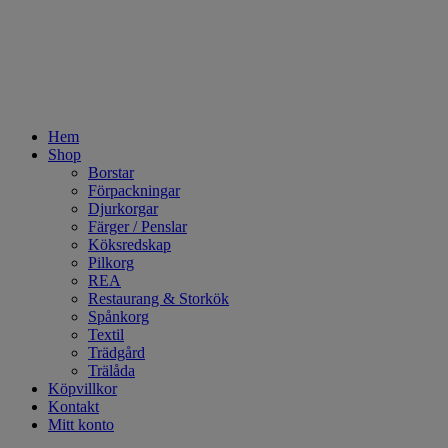
Hem
Shop
Borstar
Förpackningar
Djurkorgar
Färger / Penslar
Köksredskap
Pilkorg
REA
Restaurang & Storkök
Spånkorg
Textil
Trädgård
Trälåda
Köpvillkor
Kontakt
Mitt konto