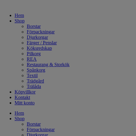
Hem
Shop
Borstar
Förpackningar
Djurkorgar
Färger / Penslar
Köksredskap
Pilkorg
REA
Restaurang & Storkök
Spånkorg
Textil
Trädgård
Trälåda
Köpvillkor
Kontakt
Mitt konto
Hem
Shop
Borstar
Förpackningar
Djurkorgar