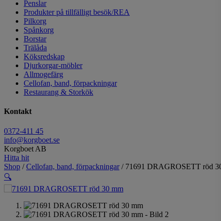
Penslar
Produkter på tillfälligt besök/REA
Pilkorg
Spånkorg
Borstar
Trälåda
Köksredskap
Djurkorgar-möbler
Allmogefärg
Cellofan, band, förpackningar
Restaurang & Storkök
Kontakt
0372-411 45
info@korgboet.se
Korgboet AB
Hitta hit
Shop
/
Cellofan, band, förpackningar
/ 71691 DRAGROSETT röd 3
🔍