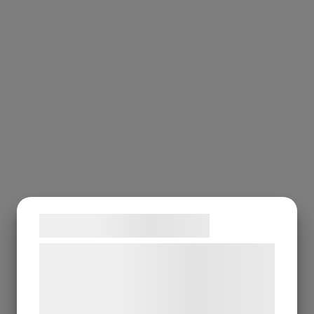
Samtykke til cookies
Vi og vores samarbejdspartnere bruger
teknologier, herunder cookies, til at
indsamle oplysninger om dig til forskellige
formål, herunder: Tilpasning af annoncering,