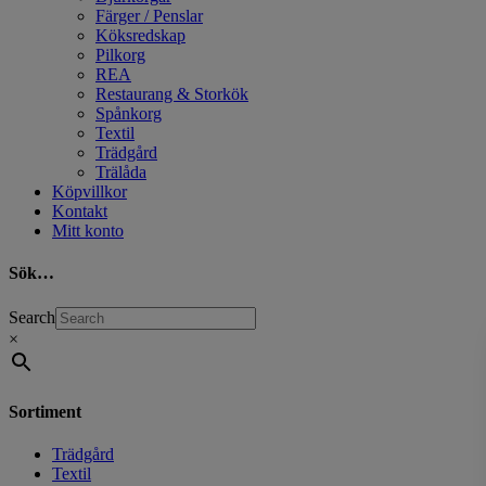
Färger / Penslar
Köksredskap
Pilkorg
REA
Restaurang & Storkök
Spånkorg
Textil
Trädgård
Trälåda
Köpvillkor
Kontakt
Mitt konto
Sök…
Search
×
Sortiment
Trädgård
Textil