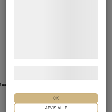
bedre brugeroplevelse, funktionalitet,
statistik og marketing. Disse oplysninger
kan blive delt med annoncerings- og
analysepartnere, som kan kombinere dem
med data, du tidligere har givet dem eller
de har indsamlet gennem din brug af deres
tjenester. Ved at klikke på 'OK' giver du
samtykke til disse formål.
Læs mere om vores brug af cookies og
behandling af persondata
her
.
0 mm
OK
NØDVENDIGE
PRÆFERENCER
AFVIS ALLE