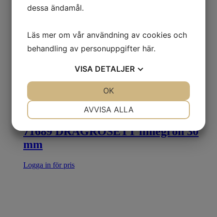
dessa ändamål.
Läs mer om vår användning av cookies och
behandling av personuppgifter
här
.
VISA
DETALJER
JA
NEJ
OK
JA
NEJ
NÖDVÄNDIG
INSTÄLLNINGAR
AVVISA ALLA
JA
NEJ
JA
NEJ
71689 DRAGROSETT limegrön 30
MARKNADSFÖRING
STATISTIK
mm
Logga in för pris