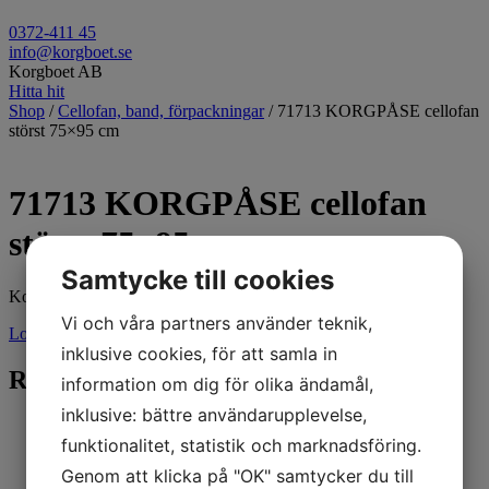
0372-411 45
info@korgboet.se
Korgboet AB
Hitta hit
Shop
/
Cellofan, band, förpackningar
/ 71713 KORGPÅSE cellofan
störst 75×95 cm
71713 KORGPÅSE cellofan
störst 75×95 cm
Samtycke till cookies
Korgpåse i cellofan 75×95 cm
Vi och våra partners använder teknik,
Logga in för pris
inklusive cookies, för att samla in
Relaterade produkter
information om dig för olika ändamål,
inklusive: bättre användarupplevelse,
funktionalitet, statistik och marknadsföring.
Genom att klicka på "OK" samtycker du till