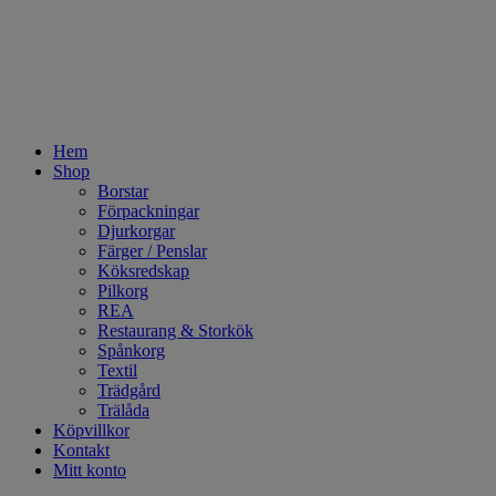
Hem
Shop
Borstar
Förpackningar
Djurkorgar
Färger / Penslar
Köksredskap
Pilkorg
REA
Restaurang & Storkök
Spånkorg
Textil
Trädgård
Trälåda
Köpvillkor
Kontakt
Mitt konto