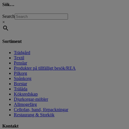
Sök…
Search
×
Sortiment
Trädgård
Textil
Penslar
Produkter på tillfälligt besök/REA
Pilkorg
Spånkorg
Borstar
Trälåda
Köksredskap
Djurkorgar-möbler
Allmogefärg
Cellofan, band, förpackningar
Restaurang & Storkök
Kontakt