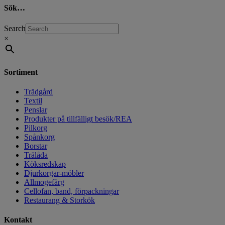
Sök…
Search
×
Sortiment
Trädgård
Textil
Penslar
Produkter på tillfälligt besök/REA
Pilkorg
Spånkorg
Borstar
Trälåda
Köksredskap
Djurkorgar-möbler
Allmogefärg
Cellofan, band, förpackningar
Restaurang & Storkök
Kontakt