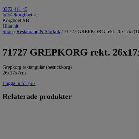
0372-411 45
info@korgboet.se
Korgboet AB
Hitta hit
Shop
/
Restaurang & Storkök
/ 71727 GREPKORG rekt. 26x17x7(1
71727 GREPKORG rekt. 26x17x
Grepkorg rektangulär (bestickkorg)
26x17x7cm
Logga in för pris
Relaterade produkter