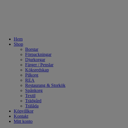
Hem
Shop
Borstar
Förpackningar
Djurkorgar
Färger / Penslar
Köksredskap
Pilkorg
REA
Restaurang & Storkök
Spånkorg
Textil
Trädgård
Trälåda
Köpvillkor
Kontakt
Mitt konto