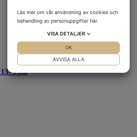
Läs mer om vår användning av cookies och
behandling av personuppgifter
här
.
VISA
DETALJER
JA
NEJ
OK
JA
NEJ
NÖDVÄNDIG
INSTÄLLNINGAR
AVVISA ALLA
JA
NEJ
JA
NEJ
13×5 cm
MARKNADSFÖRING
STATISTIK