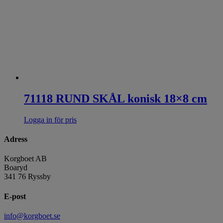
71118 RUND SKÅL konisk 18×8 cm
Logga in för pris
Adress
Korgboet AB
Boaryd
341 76 Ryssby
E-post
info@korgboet.se