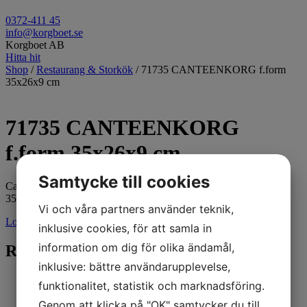
0372-411 45
info@korgboet.se
Korgboet AB
Hitta hit
Shop
/
Restaurang & Storkök
/ 71735 CANTEENKORG f.form
35x26x9 cm
71735 CANTEENKORG
f.form 35x26x9 cm
Samtycke till cookies
Canteenkorg för form
35x26x9cm
Vi och våra partners använder teknik,
Logga in för pris
inklusive cookies, för att samla in
information om dig för olika ändamål,
Relaterade produkter
inklusive: bättre användarupplevelse,
funktionalitet, statistik och marknadsföring.
Genom att klicka på "OK" samtycker du till