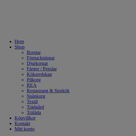
Hem
Shop
Borstar
Förpackningar
Djurkorgar
Färger / Penslar
Köksredskap
Pilkorg
REA
Restaurang & Storkök
Spånkorg
Textil
Trädgård
Trälåda
Köpvillkor
Kontakt
Mitt konto