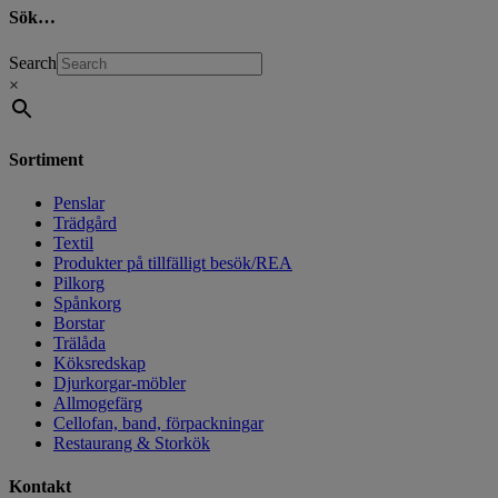
Sök…
Search
×
Sortiment
Penslar
Trädgård
Textil
Produkter på tillfälligt besök/REA
Pilkorg
Spånkorg
Borstar
Trälåda
Köksredskap
Djurkorgar-möbler
Allmogefärg
Cellofan, band, förpackningar
Restaurang & Storkök
Kontakt