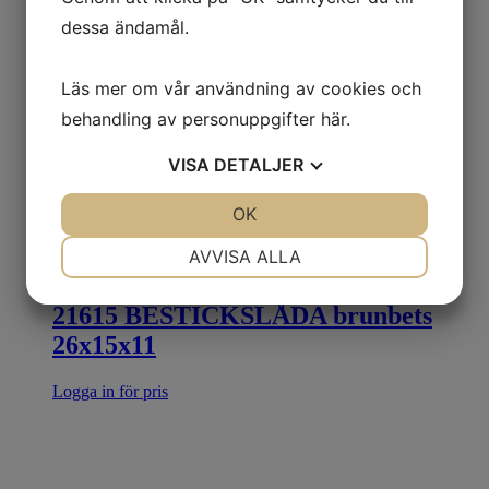
dessa ändamål.
Läs mer om vår användning av cookies och
behandling av personuppgifter
här
.
VISA
DETALJER
JA
NEJ
OK
JA
NEJ
NÖDVÄNDIG
INSTÄLLNINGAR
AVVISA ALLA
JA
NEJ
JA
NEJ
21615 BESTICKSLÅDA brunbets
MARKNADSFÖRING
STATISTIK
26x15x11
Logga in för pris