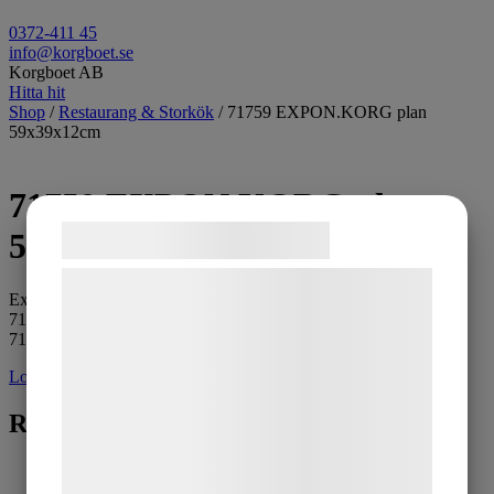
0372-411 45
info@korgboet.se
Korgboet AB
Hitta hit
Shop
/
Restaurang & Storkök
/ 71759 EXPON.KORG plan
59x39x12cm
71759 EXPON.KORG plan
Samtykke til cookies
59x39x12cm
Vi og vores samarbejdspartnere bruger
Exponeringskorg, plan
teknologier, herunder cookies, til at
71759 59x40x12
71788 89x40x15cm
indsamle oplysninger om dig til forskellige
formål, herunder: Tilpasning af annoncering,
Logga in för pris
bedre brugeroplevelse, funktionalitet,
Relaterade produkter
statistik og marketing. Disse oplysninger
kan blive delt med annoncerings- og