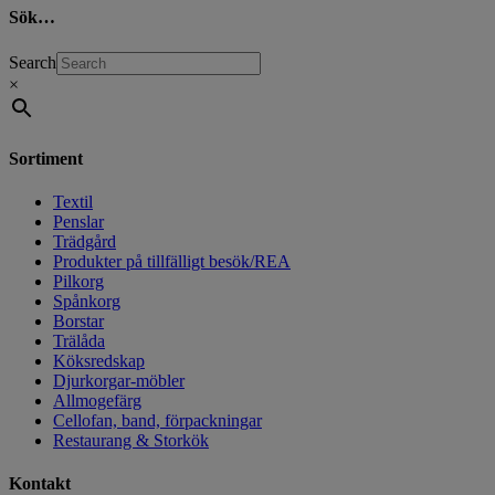
Sök…
Search
×
Sortiment
Textil
Penslar
Trädgård
Produkter på tillfälligt besök/REA
Pilkorg
Spånkorg
Borstar
Trälåda
Köksredskap
Djurkorgar-möbler
Allmogefärg
Cellofan, band, förpackningar
Restaurang & Storkök
Kontakt