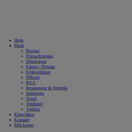
Hem
Shop
Borstar
Förpackningar
Djurkorgar
Färger / Penslar
Köksredskap
Pilkorg
REA
Restaurang & Storkök
Spånkorg
Textil
Trädgård
Trälåda
Köpvillkor
Kontakt
Mitt konto