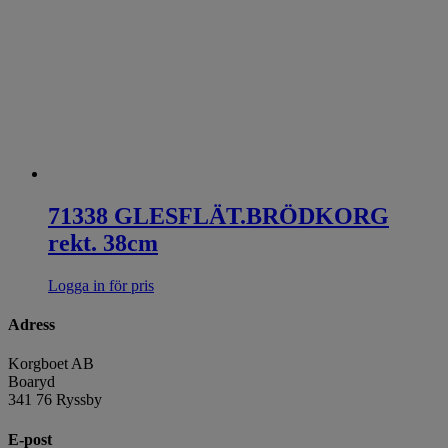
71338 GLESFLÄT.BRÖDKORG
rekt. 38cm
Logga in för pris
Adress
Korgboet AB
Boaryd
341 76 Ryssby
E-post