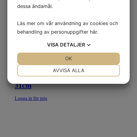
dessa ändamål.
Läs mer om vår användning av cookies och
behandling av personuppgifter
här
.
VISA
DETALJER
JA
NEJ
OK
JA
NEJ
NÖDVÄNDIG
INSTÄLLNINGAR
AVVISA ALLA
53118 VÄSKA med 2 handtag liten
JA
NEJ
JA
NEJ
31cm
MARKNADSFÖRING
STATISTIK
Logga in för pris