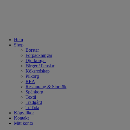
Hem
Shop
Borstar
Förpackningar
Djurkorgar
Färger / Penslar
Köksredskap
Pilkorg
REA
Restaurang & Storkök
Spånkorg
Textil
Trädgård
Trälåda
Köpvillkor
Kontakt
Mitt konto