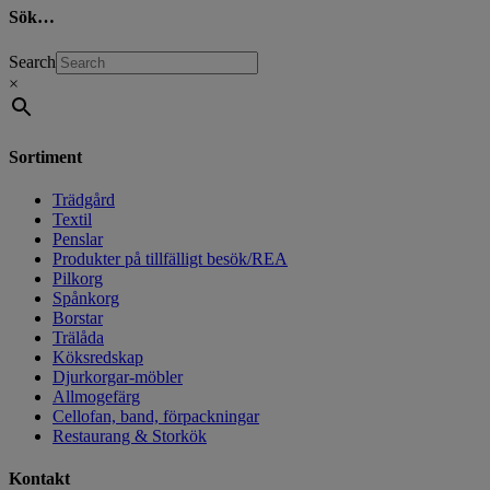
Sök…
Search
×
Sortiment
Trädgård
Textil
Penslar
Produkter på tillfälligt besök/REA
Pilkorg
Spånkorg
Borstar
Trälåda
Köksredskap
Djurkorgar-möbler
Allmogefärg
Cellofan, band, förpackningar
Restaurang & Storkök
Kontakt