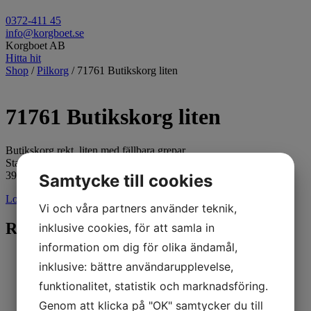
0372-411 45
info@korgboet.se
Korgboet AB
Hitta hit
Shop
/
Pilkorg
/ 71761 Butikskorg liten
71761 Butikskorg liten
Butikskorg rekt. liten med fällbara grepar.
Stapelbar.
39x30x14(29)cm.
Samtycke till cookies
Logga in för pris
Vi och våra partners använder teknik,
Relaterade produkter
inklusive cookies, för att samla in
information om dig för olika ändamål,
inklusive: bättre användarupplevelse,
funktionalitet, statistik och marknadsföring.
Genom att klicka på "OK" samtycker du till