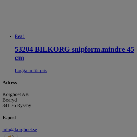
Rea!
53204 BILKORG snipform.mindre 45
cm
Logga in för pris
Adress
Korgboet AB
Boaryd
341 76 Ryssby
E-post
info@korgboet.se