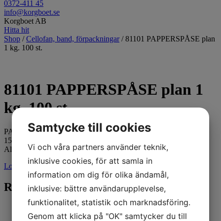
0372-411 45
info@korgboet.se
Korgboet AB
Hitta hit
Shop
/
Cellofan, band, förpackningar
/ 81101 PAPPERSPÅSE plan
1 kg. 100 st.
81101 PAPPERSPÅSE plan 1
kg. 100 st.
Samtycke till cookies
PAPPERSPÅSE plan med sidoinvik, 1 kg. 100 st./förp.
15×6,5×29 cm.
Vi och våra partners använder teknik,
Alla våra påsar är livsmedelsgodkända.
inklusive cookies, för att samla in
Logga in för pris
information om dig för olika ändamål,
Relaterade produkter
inklusive: bättre användarupplevelse,
funktionalitet, statistik och marknadsföring.
Genom att klicka på "OK" samtycker du till