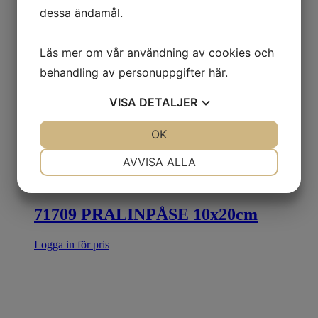
dessa ändamål.
Läs mer om vår användning av cookies och
behandling av personuppgifter
här
.
VISA
DETALJER
JA
NEJ
OK
JA
NEJ
NÖDVÄNDIG
INSTÄLLNINGAR
AVVISA ALLA
JA
NEJ
JA
NEJ
MARKNADSFÖRING
STATISTIK
71709 PRALINPÅSE 10x20cm
Logga in för pris