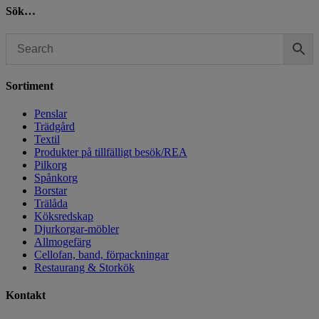
Sök…
Sortiment
Penslar
Trädgård
Textil
Produkter på tillfälligt besök/REA
Pilkorg
Spånkorg
Borstar
Trälåda
Köksredskap
Djurkorgar-möbler
Allmogefärg
Cellofan, band, förpackningar
Restaurang & Storkök
Kontakt