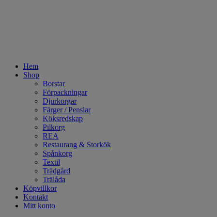
Hem
Shop
Borstar
Förpackningar
Djurkorgar
Färger / Penslar
Köksredskap
Pilkorg
REA
Restaurang & Storkök
Spånkorg
Textil
Trädgård
Trälåda
Köpvillkor
Kontakt
Mitt konto