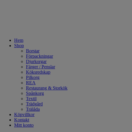
Hem
Shop
Borstar
Förpackningar
Djurkorgar
Färger / Penslar
Köksredskap
Pilkorg
REA
Restaurang & Storkök
Spånkorg
Textil
Trädgård
Trälåda
Köpvillkor
Kontakt
Mitt konto