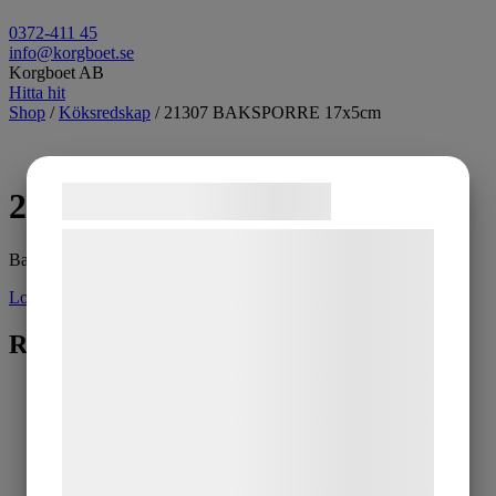
0372-411 45
info@korgboet.se
Korgboet AB
Hitta hit
Shop
/
Köksredskap
/ 21307 BAKSPORRE 17x5cm
Samtykke til cookies
21307 BAKSPORRE 17x5cm
Vi og vores samarbejdspartnere bruger
Baksporre trä/metall
teknologier, herunder cookies, til at
Logga in för pris
indsamle oplysninger om dig til forskellige
formål, herunder: Tilpasning af annoncering,
Relaterade produkter
bedre brugeroplevelse, funktionalitet,
statistik og marketing. Disse oplysninger
kan blive delt med annoncerings- og
analysepartnere, som kan kombinere dem
med data, du tidligere har givet dem eller