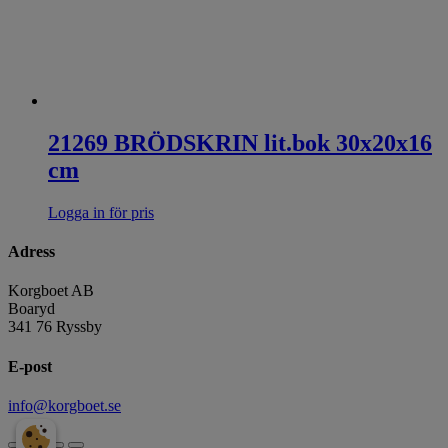
21269 BRÖDSKRIN lit.bok 30x20x16
cm
Logga in för pris
Adress
Korgboet AB
Boaryd
341 76 Ryssby
E-post
info@korgboet.se