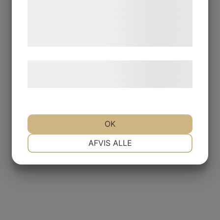
de har indsamlet gennem din brug af deres
tjenester. Ved at klikke på 'OK' giver du
samtykke til disse formål.
Læs mere om vores brug af cookies og
behandling af persondata
her
.
23602 OVAL PLATTA plywood 7 cm
OK
Logga in för pris
NØDVENDIGE
PRÆFERENCER
AFVIS ALLE
MARKETING
STATISTIK