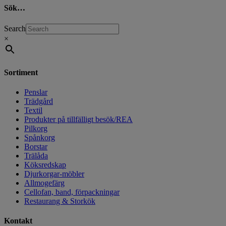
Sök…
Search
×
Sortiment
Penslar
Trädgård
Textil
Produkter på tillfälligt besök/REA
Pilkorg
Spånkorg
Borstar
Trälåda
Köksredskap
Djurkorgar-möbler
Allmogefärg
Cellofan, band, förpackningar
Restaurang & Storkök
Kontakt