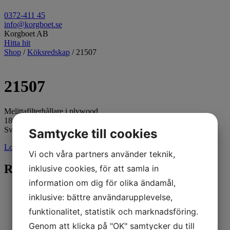
0372-411 45
info@korgboet.se
Korgboet AB
Hitta hit
Shop
/
Köksredskap
/ 21507
21507
Melittafilterhållare i plywood.
18x5x20 cm.
Svensktillverkad.
Samtycke till cookies
Logga in för pris
Vi och våra partners använder teknik,
Relaterade produkter
inklusive cookies, för att samla in
information om dig för olika ändamål,
inklusive: bättre användarupplevelse,
funktionalitet, statistik och marknadsföring.
Genom att klicka på "OK" samtycker du till