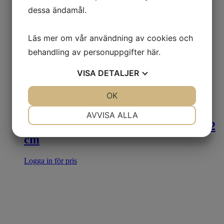
dessa ändamål.
Läs mer om vår användning av cookies och
behandling av personuppgifter
här
.
VISA
DETALJER
JA
NEJ
OK
JA
NEJ
NÖDVÄNDIG
INSTÄLLNINGAR
AVVISA ALLA
21337 SPJÄLKA lång mjuk 60/73×12
JA
NEJ
JA
NEJ
cm
MARKNADSFÖRING
STATISTIK
Logga in för pris