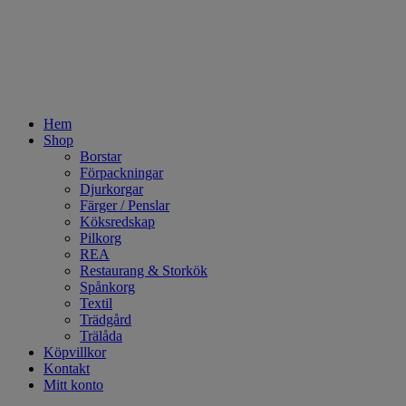
Hem
Shop
Borstar
Förpackningar
Djurkorgar
Färger / Penslar
Köksredskap
Pilkorg
REA
Restaurang & Storkök
Spånkorg
Textil
Trädgård
Trälåda
Köpvillkor
Kontakt
Mitt konto