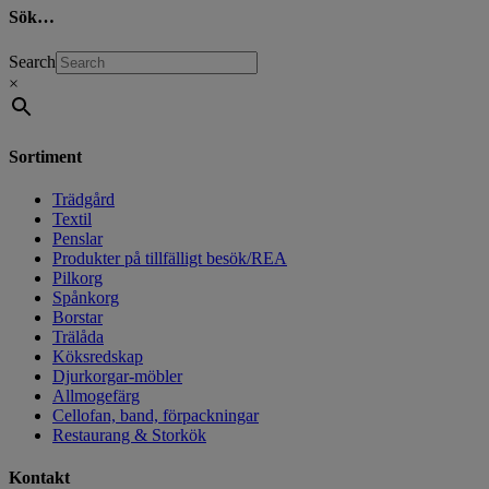
Sök…
Search
×
Sortiment
Trädgård
Textil
Penslar
Produkter på tillfälligt besök/REA
Pilkorg
Spånkorg
Borstar
Trälåda
Köksredskap
Djurkorgar-möbler
Allmogefärg
Cellofan, band, förpackningar
Restaurang & Storkök
Kontakt