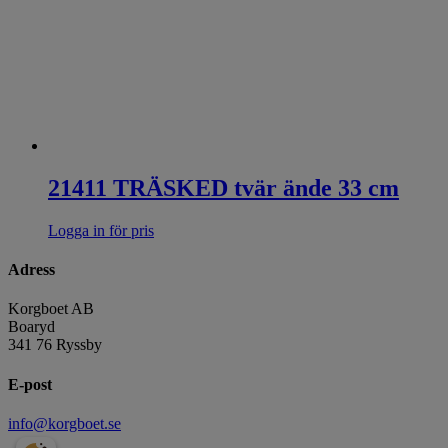
21411 TRÄSKED tvär ände 33 cm
Logga in för pris
Adress
Korgboet AB
Boaryd
341 76 Ryssby
E-post
info@korgboet.se