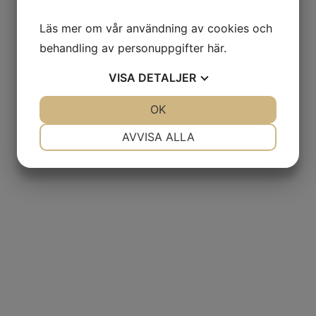
Läs mer om vår användning av cookies och
behandling av personuppgifter
här
.
VISA
DETALJER
JA
NEJ
OK
JA
NEJ
NÖDVÄNDIG
INSTÄLLNINGAR
AVVISA ALLA
JA
NEJ
JA
NEJ
MARKNADSFÖRING
STATISTIK