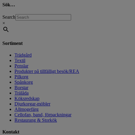
Sök…
Search
×
Sortiment
Trädgård
Textil
Penslar
Produkter på tillfälligt besök/REA
Pilkorg
Spånkorg
Borstar
Trälåda
Köksredskap
Djurkorgar-möbler
Allmogefärg
Cellofan, band, förpackningar
Restaurang & Storkök
Kontakt