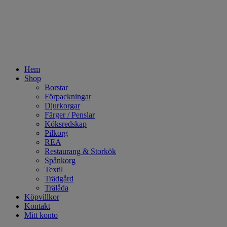
Hem
Shop
Borstar
Förpackningar
Djurkorgar
Färger / Penslar
Köksredskap
Pilkorg
REA
Restaurang & Storkök
Spånkorg
Textil
Trädgård
Trälåda
Köpvillkor
Kontakt
Mitt konto