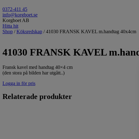
0372-411 45
info@korgboet.se
Korgboet AB
Hitta hit
Shop
/
Köksredskap
/ 41030 FRANSK KAVEL m.handtag 40x4cm
41030 FRANSK KAVEL m.hand
Fransk kavel med handtag 40×4 cm
(den stora på bilden har utgått..)
Logga in för pris
Relaterade produkter