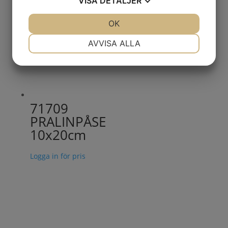
VISA
DETALJER
JA
NEJ
OK
JA
NEJ
NÖDVÄNDIG
INSTÄLLNINGAR
AVVISA ALLA
JA
NEJ
JA
NEJ
MARKNADSFÖRING
STATISTIK
71709
PRALINPÅSE
10x20cm
Logga in för pris