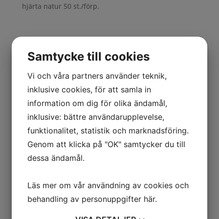
hjärta natur 50 st./förp.
Samtycke till cookies
Vi och våra partners använder teknik,
inklusive cookies, för att samla in
71680 ETIKETT hjärta
information om dig för olika ändamål,
natur 50 st./förp.
inklusive: bättre användarupplevelse,
funktionalitet, statistik och marknadsföring.
Etikett hjärta natur, 50 st./förp.
Genom att klicka på "OK" samtycker du till
4×4,8cm
dessa ändamål.
Logga in för pris
Läs mer om vår användning av cookies och
behandling av personuppgifter
här
.
Relaterade produkter