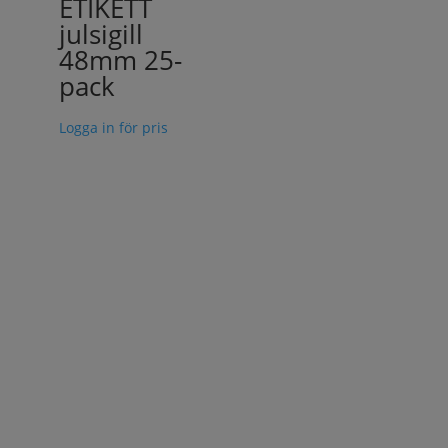
ETIKETT
julsigill
48mm 25-
pack
Logga in för pris
Adress
Korgboet AB
Boaryd