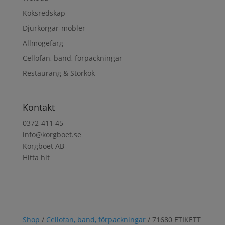
Köksredskap
Djurkorgar-möbler
Allmogefärg
Cellofan, band, förpackningar
Restaurang & Storkök
Kontakt
0372-411 45
info@korgboet.se
Korgboet AB
Hitta hit
Shop
/
Cellofan, band, förpackningar
/ 71680 ETIKETT