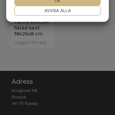
JA
NEJ
OK
JA
NEJ
NÖDVÄNDIG
INSTÄLLNINGAR
AVVISA ALLA
JA
NEJ
JA
NEJ
76004 BRICKA
MARKNADSFÖRING
STATISTIK
flätad kant
38x26x8 cm
Logga in för pris
Adress
Korgboet AB
Boaryd
341 76 Ryssby