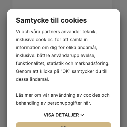
Logga in för pris
Samtycke till cookies
Vi och våra partners använder teknik,
Relaterade produkter
inklusive cookies, för att samla in
information om dig för olika ändamål,
inklusive: bättre användarupplevelse,
funktionalitet, statistik och marknadsföring.
Genom att klicka på "OK" samtycker du till
71759
71509
dessa ändamål.
EXPON.KORG
RÄKLÅDA
plan
mellan 26x13x5
59x39x12cm
cm
Läs mer om vår användning av cookies och
Logga in för pris
behandling av personuppgifter
Logga in för pris
här
.
VISA
DETALJER