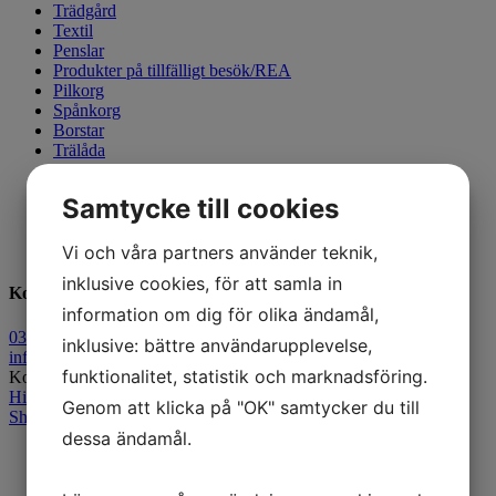
Trädgård
Textil
Penslar
Produkter på tillfälligt besök/REA
Pilkorg
Spånkorg
Borstar
Trälåda
Köksredskap
Djurkorgar-möbler
Samtycke till cookies
Allmogefärg
Cellofan, band, förpackningar
Restaurang & Storkök
Vi och våra partners använder teknik,
inklusive cookies, för att samla in
Kontakt
information om dig för olika ändamål,
0372-411 45
inklusive: bättre användarupplevelse,
info@korgboet.se
funktionalitet, statistik och marknadsföring.
Korgboet AB
Hitta hit
Genom att klicka på "OK" samtycker du till
Shop
/
Köksredskap
/ 78004 Träslev 40 cm
dessa ändamål.