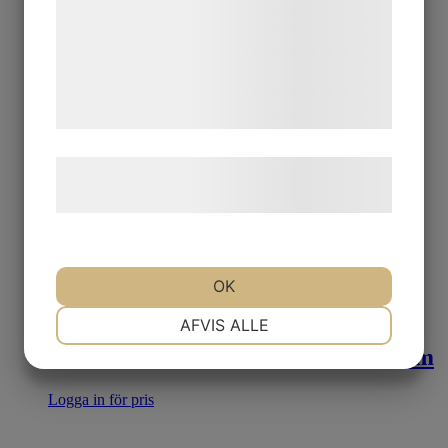
analysepartnere, som kan kombinere dem
med data, du tidligere har givet dem eller
de har indsamlet gennem din brug af deres
tjenester. Ved at klikke på 'OK' giver du
samtykke til disse formål.
Læs mere om vores brug af cookies og
behandling af persondata
her
.
OK
NØDVENDIGE
PRÆFERENCER
AFVIS ALLE
71688 DRAGROSETT viollila 30 mm
MARKETING
STATISTIK
Logga in för pris