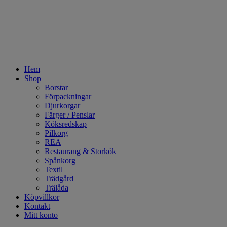
Hem
Shop
Borstar
Förpackningar
Djurkorgar
Färger / Penslar
Köksredskap
Pilkorg
REA
Restaurang & Storkök
Spånkorg
Textil
Trädgård
Trälåda
Köpvillkor
Kontakt
Mitt konto