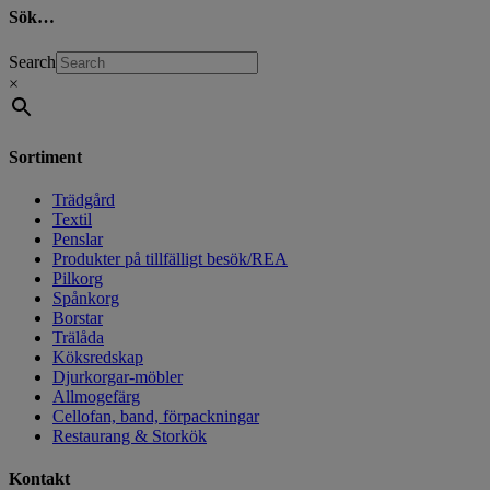
Sök…
Search
×
Sortiment
Trädgård
Textil
Penslar
Produkter på tillfälligt besök/REA
Pilkorg
Spånkorg
Borstar
Trälåda
Köksredskap
Djurkorgar-möbler
Allmogefärg
Cellofan, band, förpackningar
Restaurang & Storkök
Kontakt