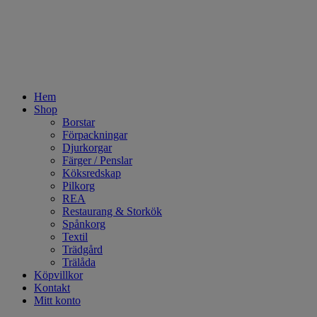
Hem
Shop
Borstar
Förpackningar
Djurkorgar
Färger / Penslar
Köksredskap
Pilkorg
REA
Restaurang & Storkök
Spånkorg
Textil
Trädgård
Trälåda
Köpvillkor
Kontakt
Mitt konto