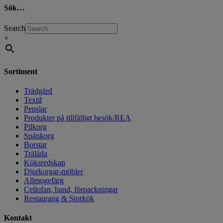
Sök…
Search
×
Sortiment
Trädgård
Textil
Penslar
Produkter på tillfälligt besök/REA
Pilkorg
Spånkorg
Borstar
Trälåda
Köksredskap
Djurkorgar-möbler
Allmogefärg
Cellofan, band, förpackningar
Restaurang & Storkök
Kontakt