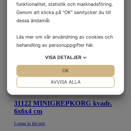
funktionalitet, statistik och marknadsföring.
Genom att klicka på "OK" samtycker du till
dessa ändamål.
Läs mer om vår användning av cookies och
behandling av personuppgifter
här
.
VISA
DETALJER
JA
NEJ
OK
JA
NEJ
NÖDVÄNDIG
INSTÄLLNINGAR
AVVISA ALLA
JA
NEJ
JA
NEJ
MARKNADSFÖRING
STATISTIK
31122 MINIGREPKORG kvadr.
6x6x4 cm
Logga in för pris