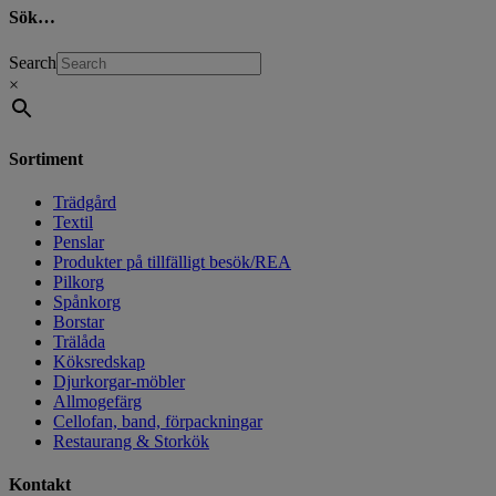
Sök…
Search
×
Sortiment
Trädgård
Textil
Penslar
Produkter på tillfälligt besök/REA
Pilkorg
Spånkorg
Borstar
Trälåda
Köksredskap
Djurkorgar-möbler
Allmogefärg
Cellofan, band, förpackningar
Restaurang & Storkök
Kontakt