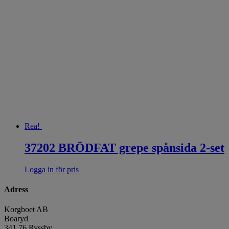
Rea!
37202 BRÖDFAT grepe spånsida 2-set
Logga in för pris
Adress
Korgboet AB
Boaryd
341 76 Ryssby