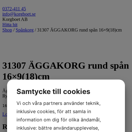
0372-411 45
info@korgboet.se
Korgboet AB
Hitta hit
Shop
/
Spånkorg
/ 31307 ÄGGAKORG rund spån 16×9(18)cm
31307 ÄGGAKORG rund spån
16×9(18)cm
Samtycke till cookies
Äggakorg rund i spån.
Rymmer ca. 800 gram godis.
Vi och våra partners använder teknik,
inklusive cookies, för att samla in
Logga in för pris
information om dig för olika ändamål,
Relaterade produkter
inklusive: bättre användarupplevelse,