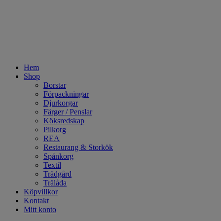
Hem
Shop
Borstar
Förpackningar
Djurkorgar
Färger / Penslar
Köksredskap
Pilkorg
REA
Restaurang & Storkök
Spånkorg
Textil
Trädgård
Trälåda
Köpvillkor
Kontakt
Mitt konto